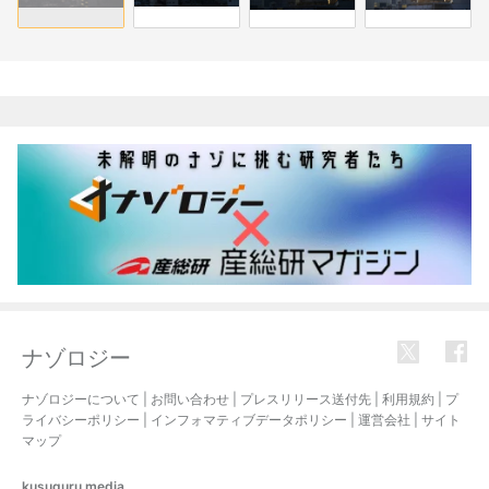
関連記事
ナゾロジー
ナゾロジーについて
|
お問い合わせ
|
プレスリリース送付先
|
利用規約
|
プ
ライバシーポリシー
|
インフォマティブデータポリシー
|
運営会社
|
サイト
マップ
kusuguru
media