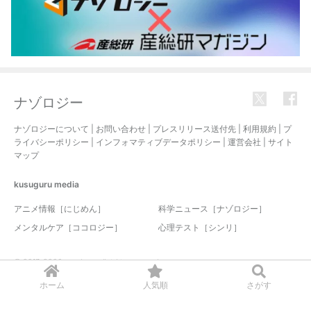
ナゾロジー
ナゾロジーについて
|
お問い合わせ
|
プレスリリース送付先
|
利用規約
|
プ
ライバシーポリシー
|
インフォマティブデータポリシー
|
運営会社
|
サイト
マップ
kusuguru
media
アニメ情報［にじめん］
科学ニュース［ナゾロジー］
メンタルケア［ココロジー］
心理テスト［シンリ］
© 2017-2026 nazology. all rights reserved.
ホーム
人気順
さがす