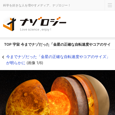
科学を好きな人を増やすメディア、ナゾロジー！
Love science , enjoy !
TOP
宇宙
今までナゾだった「金星の正確な自転速度やコアのサイズ
15年に及ぶ電波エコーの調査で金星のコアのサイズが推定された - ナゾロジ
今までナゾだった「金星の正確な自転速度やコアのサイズ」
が明らかに
(画像 1/6)