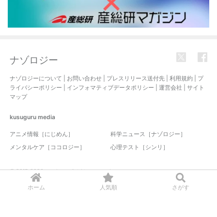
ナゾロジー
ナゾロジーについて
|
お問い合わせ
|
プレスリリース送付先
|
利用規約
|
プ
ライバシーポリシー
|
インフォマティブデータポリシー
|
運営会社
|
サイト
マップ
kusuguru
media
アニメ情報［にじめん］
科学ニュース［ナゾロジー］
メンタルケア［ココロジー］
心理テスト［シンリ］
© 2017-2026 nazology. all rights reserved.
ホーム
人気順
さがす