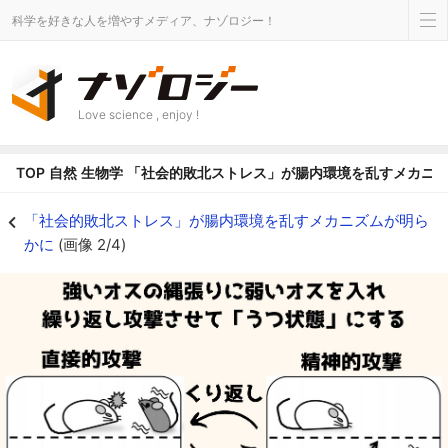
科学を好きな人を増やすメディア、ナゾロジー！
Love science , enjoy !
TOP
自然
生物学
「社会的敗北ストレス」が腸内環境を乱すメカニ
慢性社会的敗北ストレスになったマウスは人間のうつ状態と同じ様子をみせる 
「社会的敗北ストレス」が腸内環境を乱すメカニズムが明ら
かに
(画像 2/4)