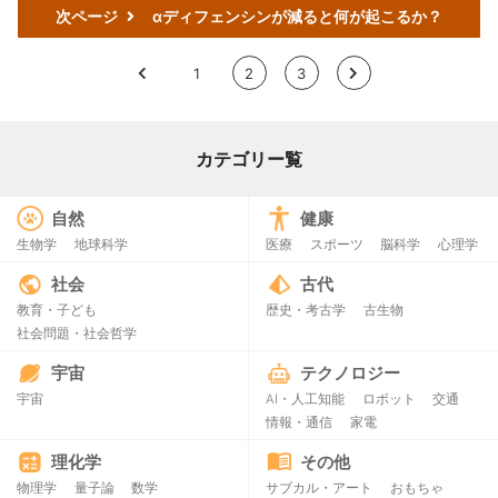
次ページ
αディフェンシンが減ると何が起こるか？
<
1
2
3
>
カテゴリー覧
自然
健康
生物学
地球科学
医療
スポーツ
脳科学
心理学
社会
古代
教育・子ども
歴史・考古学
古生物
社会問題・社会哲学
宇宙
テクノロジー
宇宙
AI・人工知能
ロボット
交通
情報・通信
家電
理化学
その他
物理学
量子論
数学
サブカル・アート
おもちゃ