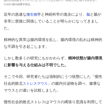
慢性社会的敗北ストレスになったマウスは人間のうつ状態と同じ様子をみせる /
Credit:腸内細菌学雑誌
近年の急速な
学と神経科学の進歩により、
と腸が
微生物
脳
非常に密接に関係していることが明らかになってきまし
た。
精神的な異常は腸内環境を乱し、腸内環境の乱れは精神的
な不調を引き起こします。
しかし数多くの研究にもかかわらず、
精神状態が腸内環境
に影響を与える仕組みは不明でした。
そこで今回、研究者たちは強制的にうつ状態にした「慢性
社会的敗北
」の腸内分泌物を調べ、健康な
ストレス
マウス
マウスとの違いを比較しました。
慢性社会的敗北ストレスはマウスの縄張り意識を利用して