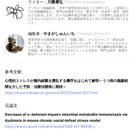
川勝康弘
Yasuhiro Kawakatsu
ナゾロジー副編集長。 大学で研究生活を送ること10年と少し。 小説家とし
ての活動履歴あり。 専門は生物学ですが、量子力学・社会学・医学・薬学
なども担当します。 日々の記事作成は可能な限り、一次資料たる論文を元
にするよう心がけています。 夢は最新科学をまとめて小学生用に本にする
こと。
やまがしゅんいち
Yamaga Shunichi
高等学校での理科教員を経て、現職に就く。ナゾロジーにて「身近な科
学」をテーマにディレクションを行っています。アニメ・ゲームなどのイ
ンドア系と、登山・サイクリングなどのアウトドア系の趣味を両方嗜むお
天気屋。乗り物やワクワクするガジェットも大好き。専門は化学。将来の
夢はマッドサイエンティスト……？
心理的ストレスが腸内細菌を攪乱する機序をはじめて解明～うつ病の脳腸相
関を介した予防・治療法開発に期待～
https://www.hokudai.ac.jp/news/2021/05/post-837.html
Decrease of α-defensin impairs intestinal metabolite homeostasis via
dysbiosis in mouse chronic social defeat stress model
https://www.nature.com/articles/s41598-021-89308-y