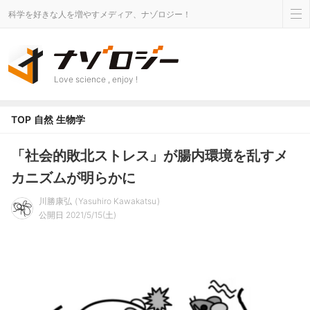
科学を好きな人を増やすメディア、ナゾロジー！
Love science , enjoy !
TOP
自然
生物学
「社会的敗北ストレス」が腸内環境を乱すメ
カニズムが明らかに
川勝康弘
Yasuhiro Kawakatsu
公開日 2021/5/15(土)