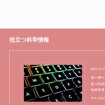
役立つ科学情報
2024.12.3
キーボー
なったか
ちやすさ
テクノロジ