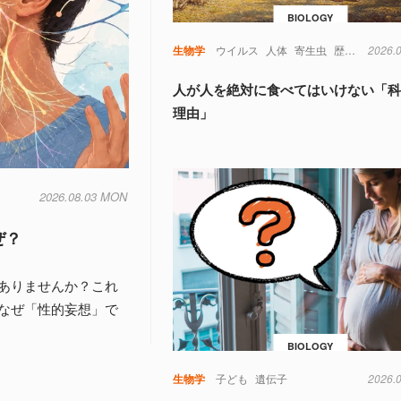
BIOLOGY
生物学
ウイルス
人体
寄生虫
歴史
考古学
2026.
人が人を絶対に食べてはいけない「
理由」
2026.08.03 MON
ぜ？
ありませんか？これ
なぜ「性的妄想」で
BIOLOGY
生物学
子ども
遺伝子
2026.