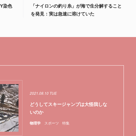
Y染色
「ナイロンの釣り糸」が海で生分解すること
を発見：実は急速に溶けていた
2021.08.10 TUE
どうしてスキージャンプは大怪我しな
いのか
物理学
スポーツ
特集