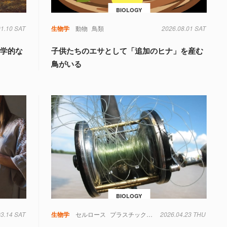
BIOLOGY
01.10 SAT
生物学
動物
鳥類
2026.08.01 SAT
科学的な
子供たちのエサとして「追加のヒナ」を産む
鳥がいる
BIOLOGY
03.14 SAT
生物学
セルロース
プラスチック
微生物
2026.04.23 THU
海洋生物
生物学