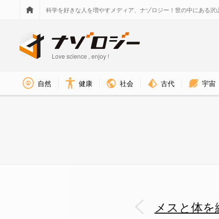
科学を好きな人を増やすメディア、ナゾロジー！世の中にある沢
Love science , enjoy !
社会
古代
宇宙
自然
健康
メスと体を縫い合わされ子宮移
メスと体を