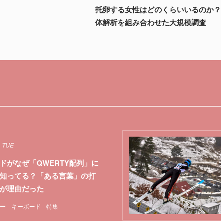
托卵する女性はどのくらいいるのか？
体解析を組み合わせた大規模調査
1 TUE
ドがなぜ「QWERTY配列」に
知ってる？「ある言葉」の打
が理由だった
ー
キーボード
特集