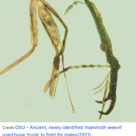
OSU – Ancient, newly identified ‘mammoth weevil’
Credit:
used huge ‘trunk’ to fight for mates(2021)