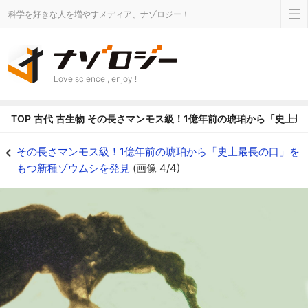
科学を好きな人を増やすメディア、ナゾロジー！
Love science , enjoy !
TOP
古代
古生物
その長さマンモス級！1億年前の琥珀から「史上最
新種の口吻の拡大図 - ナゾロジー
その長さマンモス級！1億年前の琥珀から「史上最長の口」を
もつ新種ゾウムシを発見
(画像 4/4)