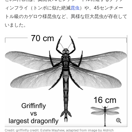
ィンフライ（トンボに似た絶滅
）や、45センチメー
昆虫
トル級のカゲロウ様昆虫など、異様な巨大昆虫が存在して
いました。
Credit:
griffinfly credit: Estelle Mayhew, adapted from image by Aldrich