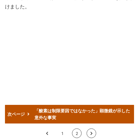
けました。
「酸素は制限要因ではなかった」顕微鏡が示した
次ページ
意外な事実
<
1
2
>