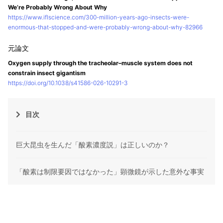
We’re Probably Wrong About Why
https://www.iflscience.com/300-million-years-ago-insects-were-
enormous-that-stopped-and-were-probably-wrong-about-why-82966
Oxygen supply through the tracheolar–muscle system does not
constrain insect gigantism
https://doi.org/10.1038/s41586-026-10291-3
目次
巨大昆虫を生んだ「酸素濃度説」は正しいのか？
「酸素は制限要因ではなかった」顕微鏡が示した意外な事実