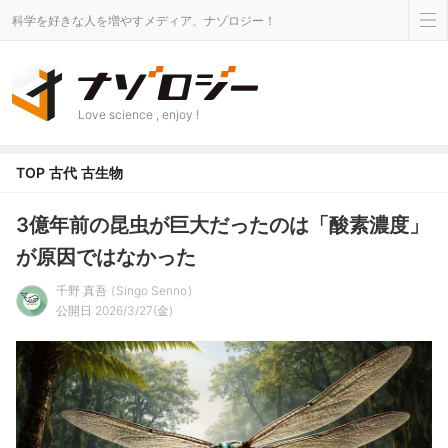
科学を好きな人を増やすメディア、ナゾロジー！
Love science , enjoy !
TOP
古代
古生物
3億年前の昆虫が巨大だったのは「酸素濃度」
が原因ではなかった
千野 真吾
Singo Senno
公開日 2026/3/27(金)