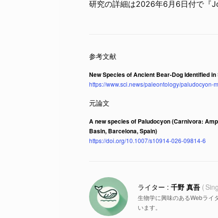
研究の詳細は2026年6月6日付で『Journ
New Species of Ancient Bear-Dog Identified in
https://www.sci.news/paleontology/paludocyon-
A new species of Paludocyon (Carnivora: Amph
Basin, Barcelona, Spain)
https://doi.org/10.1007/s10914-026-09814-6
千野 真吾
Sin
生物学に興味のあるWebライ
います。