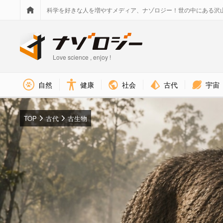
科学を好きな人を増やすメディア、ナゾロジー！世の中にある沢
Love science , enjoy !
社会
古代
宇宙
自然
健康
TOP
古代
古生物