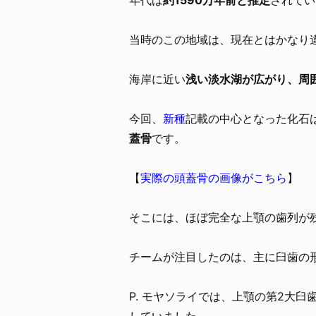
当時のこの地域は、現在とはかなり
海岸に近い
浅い淡水湖が広がり、周
今回、
新種
記載の中心となった化石
蓋骨
です。
【
実際の頭蓋骨の画像がこちら
】
そこには、ほぼ完全な上顎の歯列が
チームが注目したのは、主に臼歯の
P. モヤソライでは、上顎の第2大
していました。