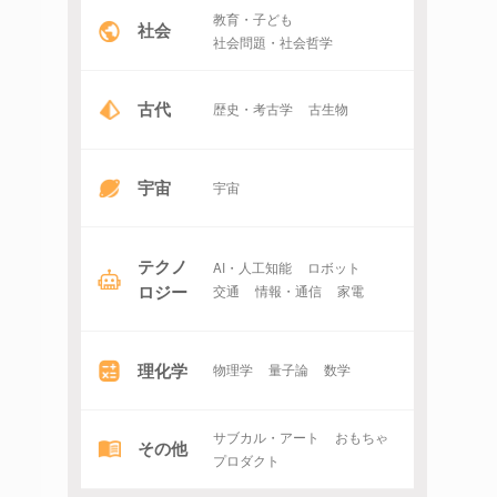
教育・子ども
社会
社会問題・社会哲学
古代
歴史・考古学
古生物
宇宙
宇宙
テクノ
AI・人工知能
ロボット
ロジー
交通
情報・通信
家電
理化学
物理学
量子論
数学
サブカル・アート
おもちゃ
その他
プロダクト