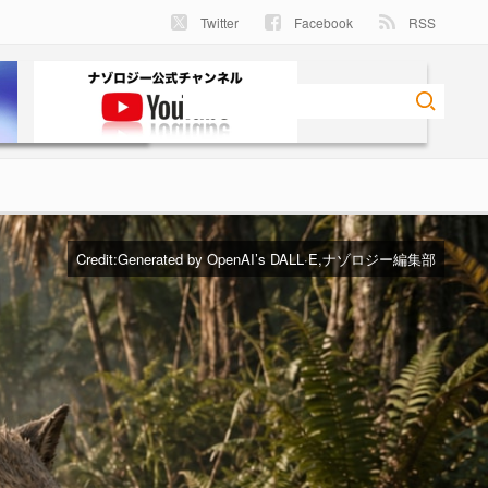
Twitter
Facebook
RSS
Credit:Generated by OpenAI’s DALL·E,ナゾロジー編集部