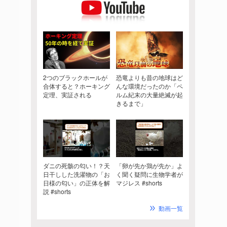
2つのブラックホールが
恐竜よりも昔の地球はど
合体すると？ホーキング
んな環境だったのか「ペ
定理、実証される
ルム紀末の大量絶滅が起
きるまで」
ダニの死骸の匂い！？天
「卵が先か鶏が先か」よ
日干しした洗濯物の「お
く聞く疑問に生物学者が
日様の匂い」の正体を解
マジレス #shorts
説 #shorts
動画一覧