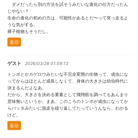
ダメだったら別の方法を試そうみたいな進化の仕方だったん
じやない？
生命の進化の初めの方は、可能性があるとだ〜って突っ走るよ
うな気がする。
裸子植物もそうだし。
返信
ゲスト
2026/03/28 01:59:13
トンボとかカゲロウみたいな不完全変態の生物って、成虫にな
ってからはほとんど成長しなくて、身体の大きさは幼虫時代に
決まるんだよなあ。
だから、大きさを決める要素として飛翔筋を調べてもあんまり
意味無いというか。まあ、このころのトンボが成虫になってか
らバッタみたいに脱皮を繰り返してたっていうんなら、わかる
けど。
返信