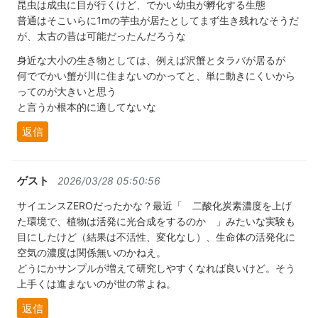
昆虫は成虫に目が行くけど、でかい幼虫が孵化する生態
普通はそこいらに1mの芋虫が居たとしてまず生き残れなそうだ
が、太古の昔は可能だったんだろうな
身近な大小の生き物としては、例えば沢蟹とタラバが居るが
何ででかい蟹が川に住まないのかってと、単に動きにくいから
ってのが大きいと思う
と言うか根本的に適してないな
返信
ゲスト
2026/03/28 05:50:56
サイエンスZEROだったかな？最近「 二酸化炭素濃度を上げ
た環境で、植物は活発に光合成をするのか 」みたいな実験も
目にしたけど（結果は不活性、変化なし）、生命体の活発化に
空気の濃度は関係無いのかねえ。
どうにかサンプルが増えて研究しやすくなれば良いけど。そう
上手くは進まないのが世の常よね。
返信