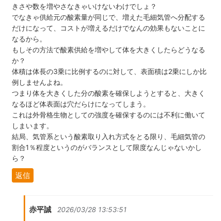
きさや数を増やさなきゃいけないわけでしょ？
でなきゃ供給元の酸素量が同じで、増えた毛細気管へ分配する
だけになって、コストが増えるだけでなんの効果もないことに
なるから。
もしその方法で酸素供給を増やして体を大きくしたらどうなる
か？
体積は体長の3乗に比例するのに対して、表面積は2乗にしか比
例しませんよね。
つまり体を大きくした分の酸素を確保しようとすると、大きく
なるほど体表面は穴だらけになってしまう。
これは外骨格生物としての強度を確保するのには不利に働いて
しまいます。
結局、気管系という酸素取り入れ方式をとる限り、毛細気管の
割合1％程度というのがバランスとして限度なんじゃないかし
ら？
返信
赤平誠
2026/03/28 13:53:51