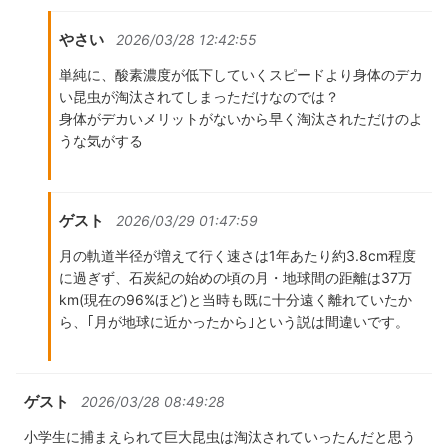
やさい
2026/03/28 12:42:55
単純に、酸素濃度が低下していくスピードより身体のデカ
い昆虫が淘汰されてしまっただけなのでは？
身体がデカいメリットがないから早く淘汰されただけのよ
うな気がする
ゲスト
2026/03/29 01:47:59
月の軌道半径が増えて行く速さは1年あたり約3.8cm程度
に過ぎず、石炭紀の始めの頃の月・地球間の距離は37万
km(現在の96%ほど)と当時も既に十分遠く離れていたか
ら、｢月が地球に近かったから｣という説は間違いです。
ゲスト
2026/03/28 08:49:28
小学生に捕まえられて巨大昆虫は淘汰されていったんだと思う