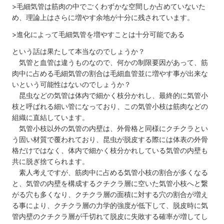
>毛細気管は筋肉の中でごくわずかな空間しか占めていないた
め、理論上はさらに増やす余地が十分に残されています。
>進化によって毛細気管を増やすことは十分可能である
という話は果たして本当なのでしょうか？
気管と血管は違うものなので、何かの制限要因があって、筋
肉中に占める毛細気管の割合は毛細血管並に増やす事が出来な
いという可能性はないのでしょうか？
昆虫などの気管は体内で細かく枝分かれし、最終的に気管小
枝と呼ばれる細い管になっており、この気管小枝は筋肉などの
組織に直結しています。
気管小枝以外の気管の内壁は、外骨格と同様にクチクラとい
う固い材質で覆われており、昆虫が脱皮する際には体表の外骨
格だけではなく、体内で細かく枝分かれしている気管の内壁も
共に脱ぎ捨てられます。
素人考えですが、筋肉中に占める気管小枝の割合が多くなる
と、気管の内壁を構成するクチクラ層に空いた気管小枝へと繋
がる穴も多くなり、クチクラ層の面積に対する穴の割合が増え
る事により、クチクラ層の力学的強度が低下して、脱皮時に気
管内壁のクチクラ層が千切れて脱皮に失敗する確率が増してし