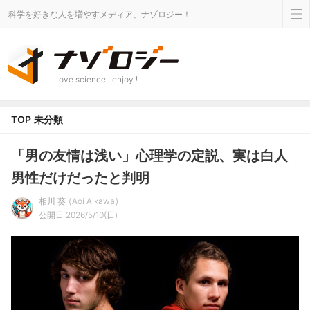
科学を好きな人を増やすメディア、ナゾロジー！
Love science , enjoy !
TOP
未分類
「男の友情は浅い」心理学の定説、実は白人
男性だけだったと判明
相川 葵
Aoi Aikawa
公開日 2026/5/10(日)