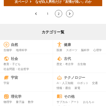
次ページ
なぜ白人男性だけ「友情が浅い」のか
<
1
2
>
カテゴリー覧
自然
健康
生物学
地球科学
医療
スポーツ
脳科学
心理学
社会
古代
教育・子ども
歴史・考古学
古生物
社会問題・社会哲学
宇宙
テクノロジー
宇宙
AI・人工知能
ロボット
交通
情報・通信
家電
理化学
その他
物理学
量子論
数学
サブカル・アート
おもちゃ