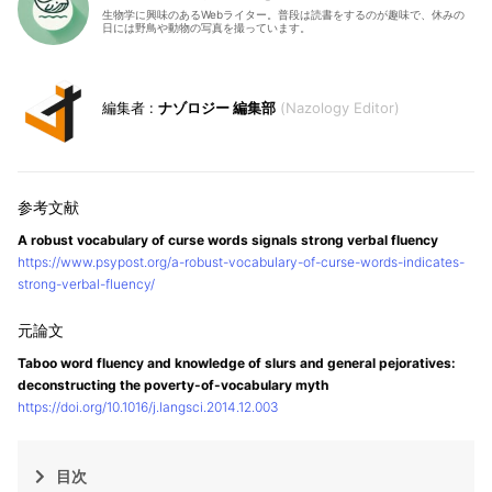
生物学に興味のあるWebライター。普段は読書をするのが趣味で、休みの
日には野鳥や動物の写真を撮っています。
ナゾロジー 編集部
Nazology Editor
A robust vocabulary of curse words signals strong verbal fluency
https://www.psypost.org/a-robust-vocabulary-of-curse-words-indicates-
strong-verbal-fluency/
Taboo word fluency and knowledge of slurs and general pejoratives:
deconstructing the poverty-of-vocabulary myth
https://doi.org/10.1016/j.langsci.2014.12.003
目次