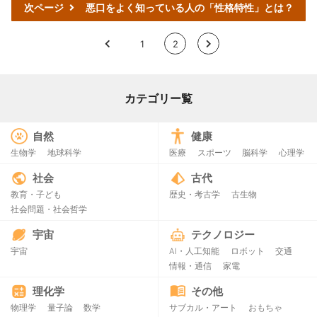
次ページ
悪口をよく知っている人の「性格特性」とは？
<
1
2
>
カテゴリー覧
自然
健康
生物学
地球科学
医療
スポーツ
脳科学
心理学
社会
古代
教育・子ども
歴史・考古学
古生物
社会問題・社会哲学
宇宙
テクノロジー
宇宙
AI・人工知能
ロボット
交通
情報・通信
家電
理化学
その他
物理学
量子論
数学
サブカル・アート
おもちゃ