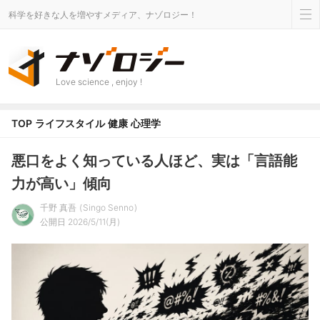
科学を好きな人を増やすメディア、ナゾロジー！
Love science , enjoy !
TOP
ライフスタイル
健康
心理学
悪口をよく知っている人ほど、実は「言語能
力が高い」傾向
千野 真吾
Singo Senno
公開日 2026/5/11(月)