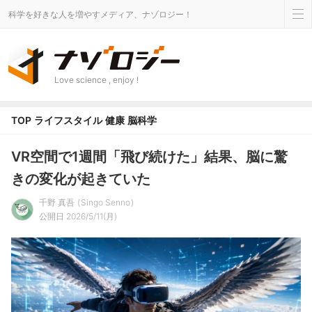
科学を好きな人を増やすメディア、ナゾロジー！
Love science , enjoy !
TOP
ライフスタイル
健康
脳科学
VR空間で1週間「飛び続けた」結果、脳に驚
きの変化が起きていた
千野 真吾
Singo Senno
公開日 2026/5/11(月)