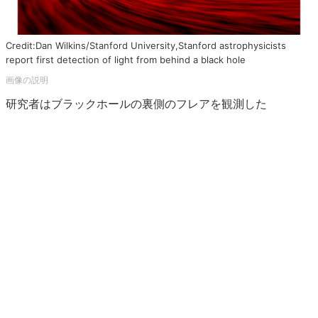
Credit:Dan Wilkins/Stanford University,Stanford astrophysicists
report first detection of light from behind a black hole
研究者はブラックホールの裏側のフレアを観測した