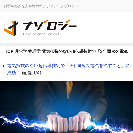
科学を好きな人を増やすメディア、ナゾロジー！
Love science , enjoy !
TOP
理化学
物理学
電気抵抗のない超伝導技術で「2年間永久電流を
もろく扱いの難しい高温超伝導線材超による超伝導接合を実現させ年単位の安
電気抵抗のない超伝導技術で「2年間永久電流を流すこと」に
成功！
(画像 1/4)