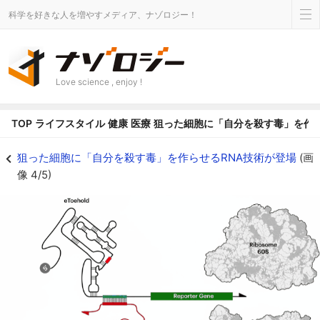
科学を好きな人を増やすメディア、ナゾロジー！
Love science , enjoy !
TOP
ライフスタイル
健康
医療
狙った細胞に「自分を殺す毒」を作ら
狙った細胞に狙ったタンパク質を作らせる複合RNA - ナゾロジー
狙った細胞に「自分を殺す毒」を作らせるRNA技術が登場
(画
像 4/5)