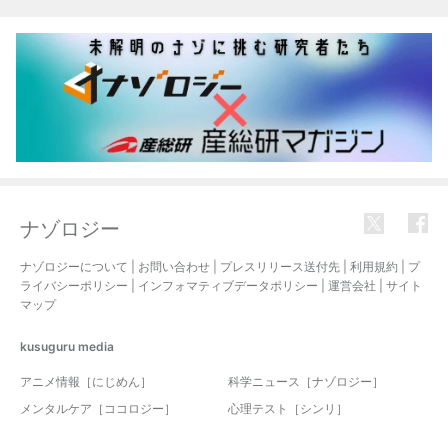
関連記事
ナゾロジー
ナゾロジーについて
|
お問い合わせ
|
プレスリリース送付先
|
利用規約
|
プ
ライバシーポリシー
|
インフォマティブデータポリシー
|
運営会社
|
サイト
マップ
kusuguru
media
アニメ情報［にじめん］
科学ニュース［ナゾロジー］
メンタルケア［ココロジー］
心理テスト［シンリ］