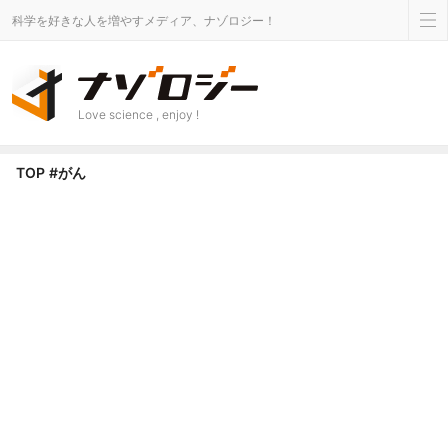
科学を好きな人を増やすメディア、ナゾロジー！
Love science , enjoy !
がん タグのニュース - ナゾロジー
TOP
#がん