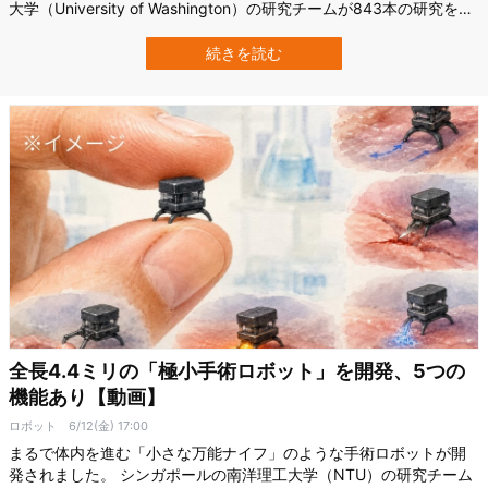
大学（University of Washington）の研究チームが843本の研究を統
合した最新解析から見えてきたのは、もっとややこしい現実です。
少量飲酒では、一部の病気リスクが低くなるように見えます。 一方
続きを読む
で、乳がんや大腸がんなど複数のがんでは、1日1杯未満でもリスク
上…
全長4.4ミリの「極小手術ロボット」を開発、5つの
機能あり【動画】
ロボット
6/12(金) 17:00
まるで体内を進む「小さな万能ナイフ」のような手術ロボットが開
発されました。 シンガポールの南洋理工大学（NTU）の研究チーム