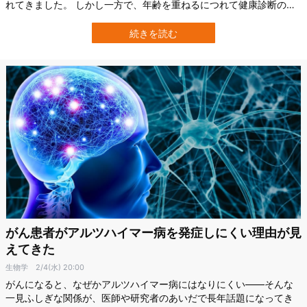
れてきました。 しかし一方で、年齢を重ねるにつれて健康診断の結
果や、将来の病気のリスクが気になりお酒は控えるようになったと
いう方も多いのではないでしょうか。 特に、食生活の欧米化などに
続きを読む
伴い日本でも罹患数が増加している「大腸がん」とアルコールの関
係は、長年医療の現場でも注目されて…
がん患者がアルツハイマー病を発症しにくい理由が見
えてきた
生物学
2/4(水) 20:00
がんになると、なぜかアルツハイマー病にはなりにくい――そんな
一見ふしぎな関係が、医師や研究者のあいだで長年話題になってき