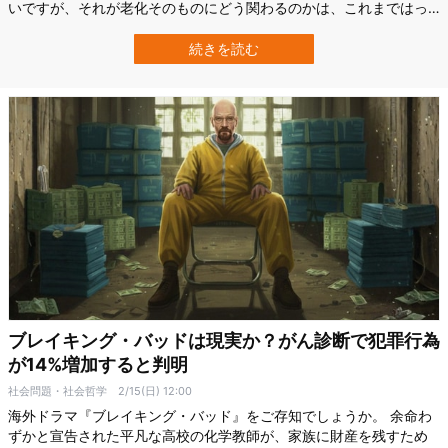
いですが、それが老化そのものにどう関わるのかは、これまではっ
きりしていませんでした。 しかし米国のマス・ジェネラル・ブリガ
ム（MGB）の研究チームは、高齢者を対象にした臨床試験で、毎日
続きを読む
のマルチビタミン・ミネラル補充が、細胞レベルの老化指標の進み
方をいくらか遅らせる可能性を示しま…
ブレイキング・バッドは現実か？がん診断で犯罪行為
が14%増加すると判明
社会問題・社会哲学
2/15(日) 12:00
海外ドラマ『ブレイキング・バッド』をご存知でしょうか。 余命わ
ずかと宣告された平凡な高校の化学教師が、家族に財産を残すため