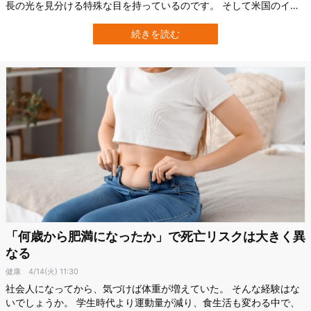
長の光を見分ける特殊な目を持っているのです。 そして米国のイリ
ノイ大学アーバナ・シャンペーン校（UIUC）などの研究チームは、
このシャコの視覚を参考にして、手術で取り出したリンパ節をその
続きを読む
場で調べ、がん転移の有無を素早く見分ける新型カメラを開発しま
した。 研究は2026年4月16…
「何歳から肥満になったか」で死亡リスクは大きく異
なる
健康
4/14(火) 11:30
社会人になってから、気づけば体重が増えていた。 そんな経験はな
いでしょうか。 学生時代より運動量が減り、食生活も変わる中で、