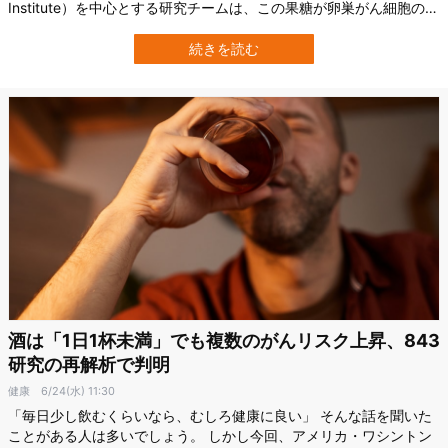
Institute）を中心とする研究チームは、この果糖が卵巣がん細胞の接
着を弱め、がんが広がるきっかけを作る可能性を示しました。 研究
成果は2026年7月30日付で学術誌『Nature Aging』に掲載されてい
続きを読む
ます。 がんが広がる第一歩は「元の腫瘍から離れること」 がんの
転…
酒は「1日1杯未満」でも複数のがんリスク上昇、843
研究の再解析で判明
健康
6/24(水) 11:30
「毎日少し飲むくらいなら、むしろ健康に良い」 そんな話を聞いた
ことがある人は多いでしょう。 しかし今回、アメリカ・ワシントン