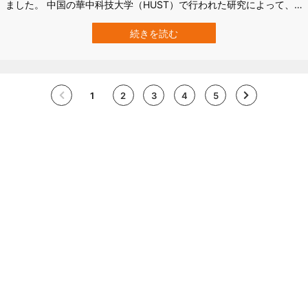
ました。 中国の華中科技大学（HUST）で行われた研究によって、
そのナゾに迫る手がかりが見つかりました。 研究チームは、がん細
胞が「シスタチンC」というタンパク質を血液中にたくさん放ち、そ
続きを読む
の一部が脳に入り込んで、アルツハイマー病の原因候補とされるア
ミロイドβのかたまりを片づけさせ…
1
2
3
4
5