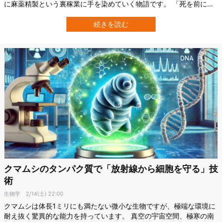
に麻薬精製という裏稼業に手を染めていく物語です。 「死を前にし
て人は道を踏み外すのか？」——これはフィクションの中だけの問
いかけではありません。 病気がもたらす「未来がない」という心理
続きを読む
や、経済的な困窮は、人の倫理観を根底から揺るがす可能性があり
ます。しかし、これまで健康ショック…
クマムシのタンパク質で「放射線から細胞を守る」技
術
生物学
2/14(土) 22:00
クマムシは体長1ミリにも満たない微小な生物ですが、極端な環境に
耐え抜く驚異的な能力を持っています。 真空の宇宙空間、極寒の南