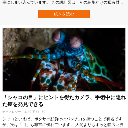
事にしまい込んでいます。 この設計図は、その細胞だけの私有財産
であり、おとなりの細胞と気軽に貸し借りするものではないと考え
られていました。 ところがアメリカのテキサス大学（UT）で行われ
続きを読む
た研究により、ヒトの細胞どうしが「DNAの大きな塊」を、直接受
け渡していることを明らかに…
「シャコの目」にヒントを得たカメラ、手術中に隠れ
た癌を発見できる
テクノロジー
4/20(月) 11:30
シャコといえば、ボクサー顔負けのパンチ力を持つことで有名です
が、実は「目」も非常に優れています。 人間よりもずっと幅広い波