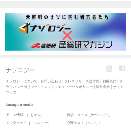
ナゾロジー
ナゾロジーについて
|
お問い合わせ
|
プレスリリース送付先
|
利用規約
|
プ
ライバシーポリシー
|
インフォマティブデータポリシー
|
運営会社
|
サイト
マップ
kusuguru
media
アニメ情報［にじめん］
科学ニュース［ナゾロジー］
メンタルケア［ココロジー］
心理テスト［シンリ］