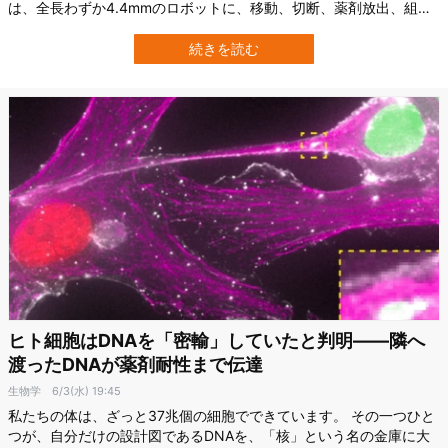
は、全長わずか4.4mmのロボットに、移動、切断、薬剤放出、組織
採取、局所加熱という5つの機能を持たせることに成功しました。
このロボットは外部の弱い磁場で遠隔操作され、機能の切り替えは1
続きを読む
秒未満で行えるといいます。 まだ実用化前の実験段階ですが、体を
大きく切らずに診断や治療を…
ヒト細胞はDNAを「密輸」していたと判明――隣へ
渡ったDNAが薬剤耐性まで伝達
生物学
6/3(水) 19:45
私たちの体は、ざっと37兆個の細胞でできています。 その一つひと
つが、自分だけの設計図であるDNAを、「核」という名の金庫に大