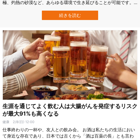
極、灼熱の砂漠など、あらゆる環境で生き延びることが可能です。
さらに米マサチューセッツ工科大学（MIT）の研究チームは、クマム
シが持つ特殊なタンパク質「Dsup」をマウスの組織内に発現させる
続きを読む
ことで、放射線によるDNAの損傷を大幅に抑えられることを実証し
ています。 このクマムシ…
生涯を通じてよく飲む人は大腸がんを発症するリスク
が最大91%も高くなる
健康
2/8(日) 12:00
仕事終わりの一杯や、友人との飲み会。 お酒は私たちの生活におい
て身近な存在であり、日本では古くから「酒は百薬の長」とも言わ