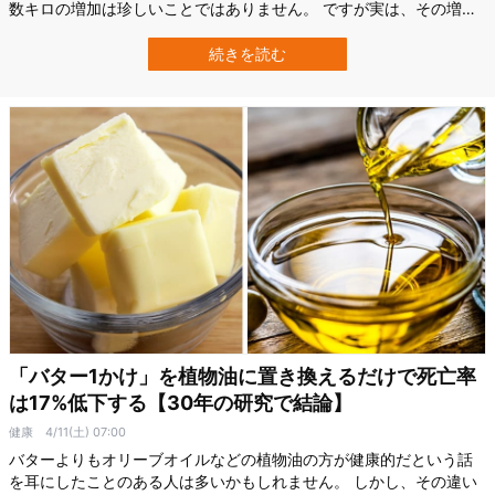
数キロの増加は珍しいことではありません。 ですが実は、その増え
方以上に重要なのが、「何歳ごろから増え始めたか」というて点か
もしれません。 スウェーデンのルンド大学（Lund University）の研
続きを読む
究チームは、17歳から60歳までの体重変化と、その後の死亡リスク
との関係を大…
「バター1かけ」を植物油に置き換えるだけで死亡率
は17%低下する【30年の研究で結論】
健康
4/11(土) 07:00
バターよりもオリーブオイルなどの植物油の方が健康的だという話
を耳にしたことのある人は多いかもしれません。 しかし、その違い