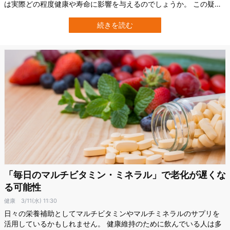
は実際どの程度健康や寿命に影響を与えるのでしょうか。 この疑問
について、ハーバード・T・H・チャン公衆衛生大学院（Harvard
T.H. Chan School of Public Health）の研究チームは、30年以上に
続きを読む
わたる大規模研究を行っています。 この研究の結果によ…
「毎日のマルチビタミン・ミネラル」で老化が遅くな
る可能性
健康
3/11(水) 11:30
日々の栄養補助としてマルチビタミンやマルチミネラルのサプリを
活用しているかもしれません。 健康維持のために飲んでいる人は多