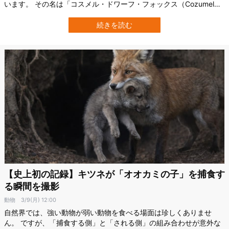
います。 その名は「コスメル・ドワーフ・フォックス（Cozumel
Dwarf Fox）」です。 かつてマヤ遺跡からは、このキツネとみられ
る小さな骨が見つかっていました。 しかし、生きた姿を示す確かな
続きを読む
写真はなく、最後の間接的な目撃情報も2001年にまでさかのぼりま
す。 ところが…
【史上初の記録】キツネが「オオカミの子」を捕食す
る瞬間を撮影
動物
3/9(月) 12:00
自然界では、強い動物が弱い動物を食べる場面は珍しくありませ
ん。 ですが、「捕食する側」と「される側」の組み合わせが意外な