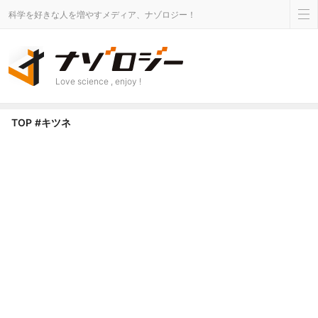
科学を好きな人を増やすメディア、ナゾロジー！
Love science , enjoy !
キツネ タグのニュース - ナゾロジー
TOP
#キツネ