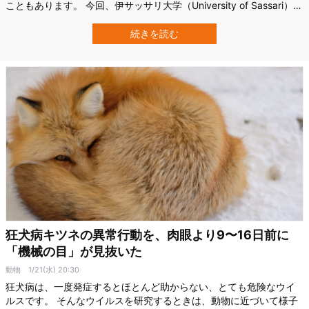
こともあります。 今回、伊サッサリ大学（University of Sassari）の
研究チームは、アカギツネがオオカミの子どもを襲う瞬間をカメラ
で記録しました。 しかも、この行動が映像として確認されたのは史
続きを読む
上初です。 普段はむしろオオカミの“おこぼれ”にあずかることもあ
るキツネ…
狂犬病キツネの異常行動を、肉眼より9〜16日前に
「機械の目」が見抜いた
動物
1/21(水) 20:30
狂犬病は、一度発症するとほとんど助からない、とても危険なウイ
ルスです。 そんなウイルスを研究するときは、動物に近づいて様子