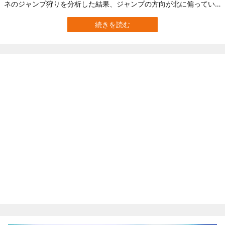
ネのジャンプ狩りを分析した結果、ジャンプの方向が北に偏ってい
ることが発見されています。 またジャンプ狩りの成功率を調べたと
ころ、北（正確には北北東）へ向けたジャンプ狩りの成功率が74%
続きを読む
なのに対して、それ以外の方向へジャンプした場合の成功率が18%
未満と判明。 どうやらキツネ…