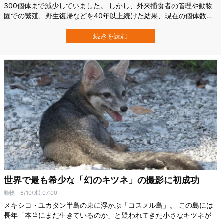
300個体まで減少していました。 しかし、外来捕食者の管理や動物
園での繁殖、野生復帰などを40年以上続けた結果、現在の個体数は
推定2,000〜3,000個体まで回復しています。 この成果を受け、フ
クロアリクイの絶滅リスクを示す国際的な評価も、「絶滅危惧」か
続きを読む
ら「準絶滅危惧」へ引き下げられました。 白い縞模様が可愛い「オ
ーストラリア固有の…
世界で最も希少な「幻のキツネ」の撮影に初成功
動物
6/10(水) 07:00
メキシコ・ユカタン半島の東に浮かぶ「コスメル島」。 この島には
長年「本当にまだ生きているのか」と疑われてきた小さなキツネが