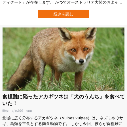
ディクート」が存在します。 かつてオーストラリア大陸のおよそ七
割の地域で駆け回っていたミミナガバンディクートですが、今その
数を減らし、は絶滅の危機に瀕しています。 しかし嬉しいことに、
続きを読む
オーストラリア野生生物保護協会（AWC）の再導入プログラムによ
って、ミミナガバンディクートが約3…
食糧難に陥ったアカギツネは「犬のうんち」を食べて
いた！
動物
7/15(金) 17:00
北域に広く分布するアカギツネ（Vulpes vulpes）は、ネズミやウサ
ギ、鳥類を主食とする肉食動物です。 しかし今回、彼らが食糧難に