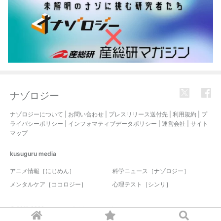
ナゾロジー
ナゾロジーについて
|
お問い合わせ
|
プレスリリース送付先
|
利用規約
|
プ
ライバシーポリシー
|
インフォマティブデータポリシー
|
運営会社
|
サイト
マップ
kusuguru
media
アニメ情報［にじめん］
科学ニュース［ナゾロジー］
メンタルケア［ココロジー］
心理テスト［シンリ］
© 2017-2026 nazology. all rights reserved.