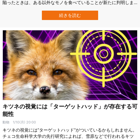
陥ったときは、ある以外なモノを食べていることが新たに判明しま
した。 英アバディーン大学（University of Aberdeen）、仏グルノ
ーブル・アルプス大学（University of Grenoble Alps）らの共同研究
続きを読む
チームは、スコットランド北部・…
キツネの視覚には「ターゲットハッド」が存在する可
能性
動物
1/10(月) 20:00
キツネの視覚には”ターゲットハッド”がついているかもしれません。
チェコ生命科学大学の先行研究によれば、雪原などで行われるキツ