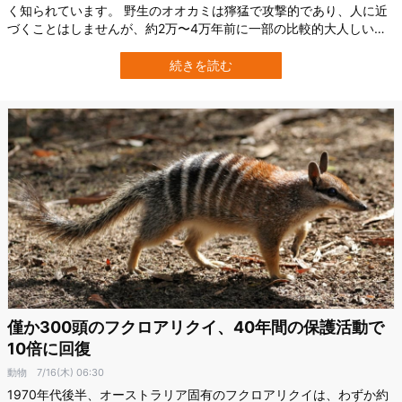
く知られています。 野生のオオカミは獰猛で攻撃的であり、人に近
づくことはしませんが、約2万〜4万年前に一部の比較的大人しいオ
オカミたちが人間の食べ残しを漁りにやってきました。 その中で人
とオオカミの交流が始まり、大人しい性格のオオカミ同士をかけ合
続きを読む
わせることで、人懐っこくて穏やかな犬が誕生したのです。 オオカ
ミの「家畜化」による犬の進化は何…
僅か300頭のフクロアリクイ、40年間の保護活動で
10倍に回復
動物
7/16(木) 06:30
1970年代後半、オーストラリア固有のフクロアリクイは、わずか約