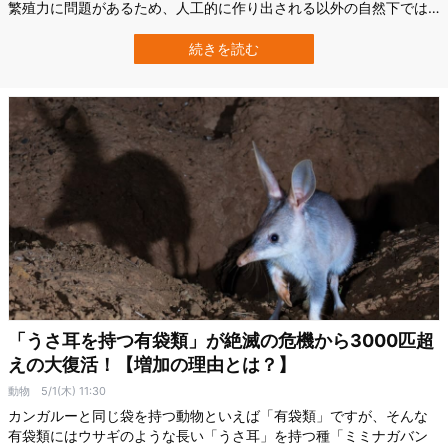
繁殖力に問題があるため、人工的に作り出される以外の自然下では
あまり起こらない珍しい現象と考えられています。 そんな中、2021
年にブラジル最南端の町で世界初となる「犬とキツネ」のハイブリ
続きを読む
ッド生物の存在が確認されたのです。 リオグランデ・ド・スル連邦
大学（UFRGS）によると、こ…
「うさ耳を持つ有袋類」が絶滅の危機から3000匹超
えの大復活！【増加の理由とは？】
動物
5/1(木) 11:30
カンガルーと同じ袋を持つ動物といえば「有袋類」ですが、そんな
有袋類にはウサギのような長い「うさ耳」を持つ種「ミミナガバン