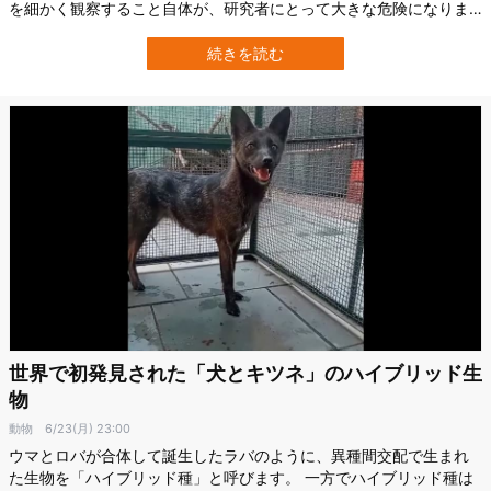
を細かく観察すること自体が、研究者にとって大きな危険になりま
す。 フランス食品・環境・労働衛生安全庁（ANSES）で行われた研
究によって、実験的に狂犬病ウイルスを注射された赤ギツネ4匹のお
続きを読む
腹の中に小さなインプラントを入れ、体温と体の動き方をできるだ
け長期間記録するという、かなり…
世界で初発見された「犬とキツネ」のハイブリッド生
物
動物
6/23(月) 23:00
ウマとロバが合体して誕生したラバのように、異種間交配で生まれ
た生物を「ハイブリッド種」と呼びます。 一方でハイブリッド種は