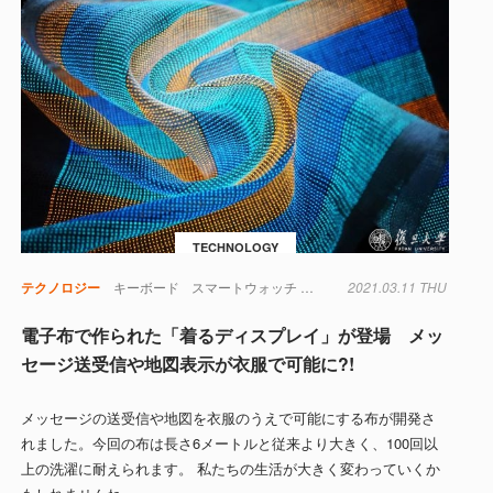
TECHNOLOGY
テクノロジー
キーボード
スマートウォッチ
中国
2021.03.11 THU
光
電極
電子布で作られた「着るディスプレイ」が登場 メッ
セージ送受信や地図表示が衣服で可能に?!
メッセージの送受信や地図を衣服のうえで可能にする布が開発さ
れました。今回の布は長さ6メートルと従来より大きく、100回以
上の洗濯に耐えられます。 私たちの生活が大きく変わっていくか