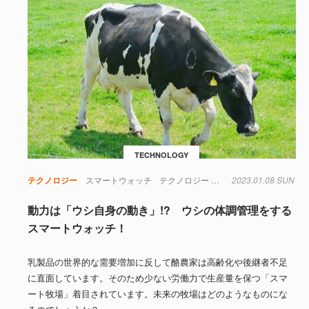
TECHNOLOGY
テクノロジー
スマートウォッチ
テクノロジー
動物・植物
2023.01.08 SUN
自然エネル
動力は「ウシ自身の動き」!? ウシの体調管理をする
スマートウォッチ！
乳製品の世界的な需要増加に反して酪農家は高齢化や後継者不足
に直面しています。そのため少ない労働力で生産量を保つ「スマ
ート牧場」着目されています。未来の牧場はどのようなものにな