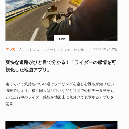
APP
アプリ
AI
ストレス
スマートウォッチ
センサー
バイク
2023.05.12 FRI
爽快な道路がひと目で分かる！「ライダーの感情を可
視化した地図アプリ」
走っていて気持ちのいい道はツーリングを楽しむ誰もが知りたい
情報でしょう。横浜国大はヤマハなどと共同で心拍データ等をも
とに走行中のライダー感情を地図上に色分けで表示するアプリを
開発！