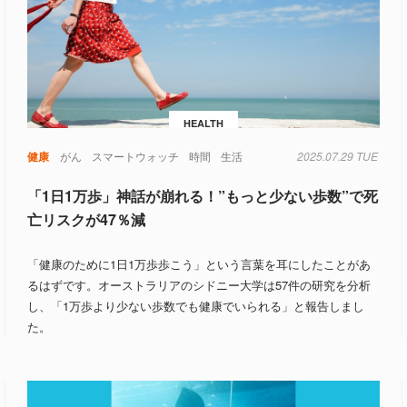
HEALTH
光
医療
健康
心臓
がん
心臓病
スマートウォッチ
睡眠
色
時間
生活
2025.07.29 TUE
「1日1万歩」神話が崩れる！”もっと少ない歩数”で死
亡リスクが47％減
「健康のために1日1万歩歩こう」という言葉を耳にしたことがあ
るはずです。オーストラリアのシドニー大学は57件の研究を分析
し、「1万歩より少ない歩数でも健康でいられる」と報告しまし
た。