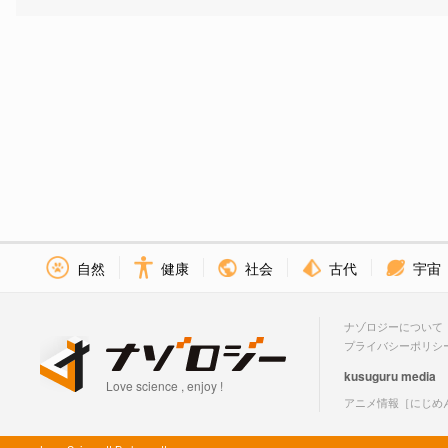
社会
古代
宇宙
自然
健康
ナゾロジーについて
プライバシーポリシ
kusuguru
media
Love science , enjoy !
アニメ情報［にじめ