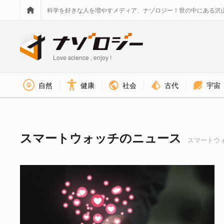
科学を好きな人を増やすメディア、ナゾロジー！世の中にある沢
Love science , enjoy !
社会
古代
宇宙
自然
健康
スマートウォッチ タグのニュー
スマートウォッチのニュース
スマートウォ