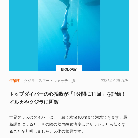
BIOLOGY
ギー
生物学
電池
クジラ
スマートウォッチ
脳
2021.07.06 TUE
トップダイバーの心拍数が「1分間に11回」を記録！
イルカやクジラに匹敵
世界クラスのダイバーは、一息で水深100mまで潜水できます。最
新調査によると、その際の脳内酸素濃度はアザラシよりも低くな
ることが判明しました。人体の驚異です。