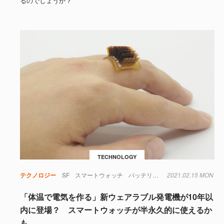
るのでしょうか？
TECHNOLOGY
テクノロジー
SF
スマートウォッチ
バッテリー
電池
2021.02.15 MON
「体温で電気を作る」新ウェアラブル発電機が10年以
内に登場？ スマートウォッチが半永久的に使えるか
も