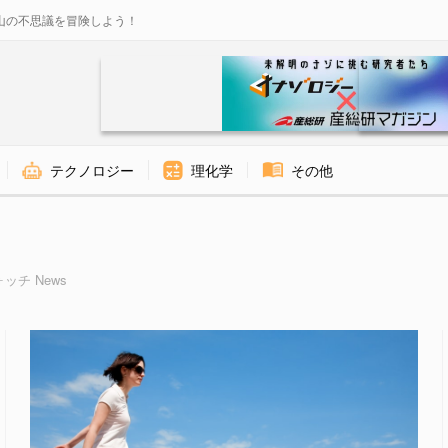
山の不思議を冒険しよう！
テクノロジー
理化学
その他
ス - ナゾロジー
ッチ News