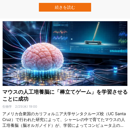
人へ変身する仕組みが明らかになりました。 研究では、ホタテやホ
ヤ成体の体から小さな分子だけを取り出し、どの成分がホヤのオタ
続きを読む
マジャクシ型幼生を引き寄せるかを一つずつ調べています。 その結
果、強く幼生を集…
マウスの人工培養脳に「棒立てゲーム」を学習させる
ことに成功
生物学
2/25(水) 19:00
アメリカ合衆国のカリフォルニア大学サンタクルーズ校（UC Santa
Cruz）で行われた研究によって、シャーレの中で育てたマウスの人
工培養脳（脳オルガノイド）が、学習によってコンピュータ上の