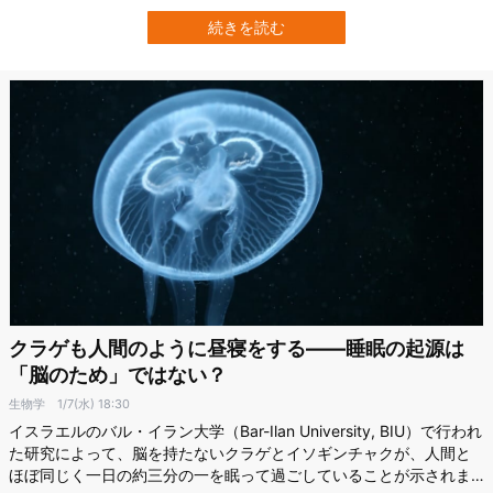
らわれたことが報告されました。 研究では2つのミニ脳が、ただの細
胞の塊ではなく、まるで片方がしゃべり出すともう片方も応じ、互
続きを読む
いに影響を与え合っているかの様子が示されています。 また研究で
は神経線維に一定のリズムで光で刺…
クラゲも人間のように昼寝をする――睡眠の起源は
「脳のため」ではない？
生物学
1/7(水) 18:30
イスラエルのバル・イラン大学（Bar-Ilan University, BIU）で行われ
た研究によって、脳を持たないクラゲとイソギンチャクが、人間と
ほぼ同じく一日の約三分の一を眠って過ごしていることが示されま