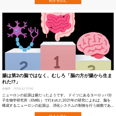
続きを読む
究チームは、たった1回の運動が脳の特定の神経細胞を活性化し、気
分を改善する仕組みを明らかに…
腸は第2の脳ではなく、むしろ「脳の方が腸から生ま
れた!?」
生物学
11/15(土) 17:00
ニューロンの起源は腸だったようです。 ドイツにあるヨーロッパ分
子生物学研究所（EMBL）で行われた2021年の研究によれば、脳を
構成するニューロンの起源は、消化システムの制御を行う細胞であ
った可能性が高い、とのこと。 近年では腸にもニューロンがあり、
脳との関係の深さから「腸は第2の脳」と言われるようになりました