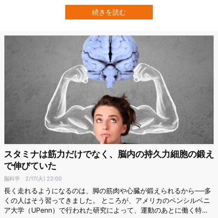
「棒立てゲーム」の成績を上達させられることが示されました。 研
究では、脳オルガノイドの学習成績を見ながらAIコーチが「愛の鞭
続きを読む
（電気刺激）」を振るっており、その結果、AIコーチにしごかれた
脳オルガノイドは棒を長…
スタミナは筋力だけでなく、脳内の持久力細胞の鍛え
で伸びていた
脳科学
2/17(火) 22:00
長く走れるようになるのは、脚の筋肉や心臓が鍛えられるから──多
くの人はそう習ってきました。 ところが、アメリカのペンシルベニ
ア大学（UPenn）で行われた研究によって、運動のあとに働く特殊