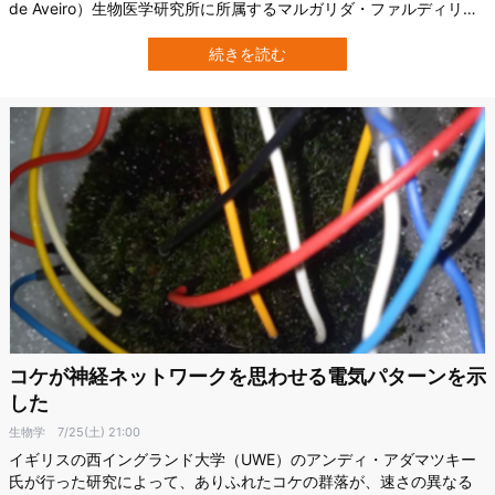
de Aveiro）生物医学研究所に所属するマルガリダ・ファルディリャ
氏ら研究チームは、人体に含まれる33種類の器官とそのタンパク質
を比較。 そして脳と精巣が1万3442個のタンパク質を共有している
続きを読む
と発見したのです。 研究の詳細は、6月2日付けの科学誌『Royal …
コケが神経ネットワークを思わせる電気パターンを示
した
生物学
7/25(土) 21:00
イギリスの西イングランド大学（UWE）のアンディ・アダマツキー
氏が行った研究によって、ありふれたコケの群落が、速さの異なる