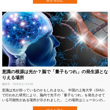
続きを読む
が、逆でした。 研究によれば、ニューロンの原形となる細胞は最初
に消化システムで誕生し、後…
意識の根源は光か？脳で「量子もつれ」の発生源とな
りえる場所
脳科学
10/25(土) 22:00
意識は光が担っているのかもしれません。 中国の上海大学（SHU）
で行われた研究により、脳内で光子の「量子もつれ」を発生させて
いる可能性がある場所が示されました。 この場所はニューロンの長
い腕を覆うミエリン鞘に存在しており、研究ではここから生成され
た量子もつれ状態の光子が、脳全体を同期させる量子通信を実現し