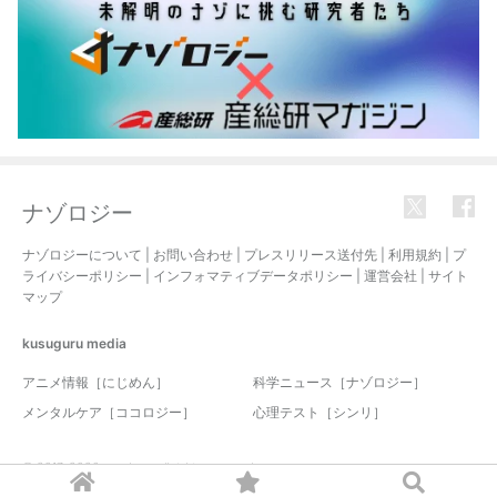
ナゾロジー
ナゾロジーについて
|
お問い合わせ
|
プレスリリース送付先
|
利用規約
|
プ
ライバシーポリシー
|
インフォマティブデータポリシー
|
運営会社
|
サイト
マップ
kusuguru
media
アニメ情報［にじめん］
科学ニュース［ナゾロジー］
メンタルケア［ココロジー］
心理テスト［シンリ］
© 2017-2026 nazology. all rights reserved.