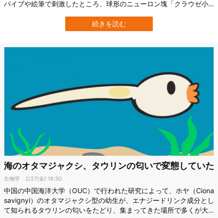
バイブや絵筆で刺激したところ、球形のニューロン塊「クラウゼ小
体」が振動や軽い接触、刺激を脊髄に向けて送信していることが示
されました。 クリトリスやペニスにクラウゼ小体という神経塊があ
続きを読む
ることは1850年代には既に知られていましたが、現在に至るまでど
んな機能をもって…
海のオタマジャクシ、タウリンの匂いで変態していた
生物学
2/27(金) 18:30
中国の中国海洋大学（OUC）で行われた研究によって、ホヤ（Ciona
savignyi）のオタマジャクシ型の幼生が、エナジードリンク成分とし
て知られるタウリンの匂いをたどり、集まってきた場所で多くが大