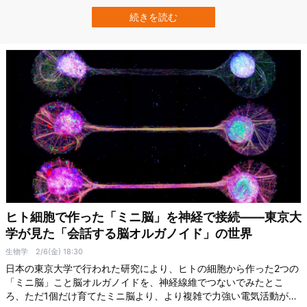
なニューロンの働き次第で、同じトレーニングでも持久力の伸び方
がほぼゼロのときや、逆に大きく伸びることもあるとわかりまし
続きを読む
た。 研究では運動トレーニング後のマウスの脳内を観察されてお
り、運動のあとにSF1ニューロンが…
ヒト細胞で作った「ミニ脳」を神経で接続――東京大
学が見た「会話する脳オルガノイド」の世界
生物学
2/6(金) 18:30
日本の東京大学で行われた研究により、ヒトの細胞から作った2つの
「ミニ脳」こと脳オルガノイドを、神経線維でつないでみたとこ
ろ、ただ1個だけ育てたミニ脳より、より複雑で力強い電気活動があ