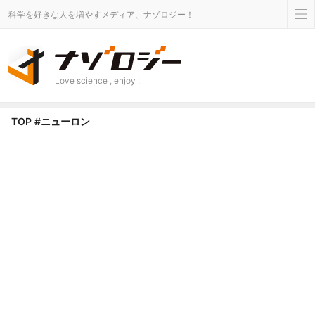
科学を好きな人を増やすメディア、ナゾロジー！
Love science , enjoy !
ニューロン タグのニュース - ナゾロジー
TOP
#ニューロン