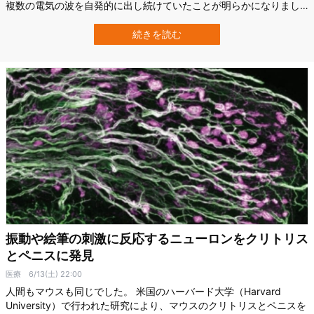
複数の電気の波を自発的に出し続けていたことが明らかになりまし
た。 研究ではコケの塊に16本の極細の針を刺し、178時間 ── 7日以
上にわたって、一度も止めずに記録を取り続けました。 結果、その
続きを読む
中には時間スケールは極めてゆっくりだったものの、かたちの上で
は神経の活動とよく似たパ…
振動や絵筆の刺激に反応するニューロンをクリトリス
とペニスに発見
医療
6/13(土) 22:00
人間もマウスも同じでした。 米国のハーバード大学（Harvard
University）で行われた研究により、マウスのクリトリスとペニスを