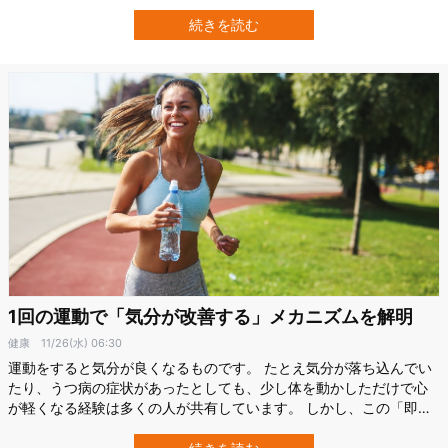
ました。 私たちはつい、AIを大きくして計算量を増やせば、そのう
ち意識も芽生えると想像します。 しかし研究者らは、脳の計算は
続きを読む
「意識のソフト」や「意識のハード」をきれいに切り分けられるデ
ジタル計算とは性質が違い、計算が動…
1回の運動で「気分が改善する」メカニズムを解明
健康
11/26(水) 06:30
運動をすると気分が良くなるものです。 たとえ気分が落ち込んでい
たり、うつ病の症状があったとしても、少し体を動かしただけで心
が軽くなる経験は多くの人が共有しています。 しかし、この「即座
の気分改善」がどのような脳の変化によって生じているのかは、こ
れまで明確になっていませんでした。 香港理工大学（PolyU）の研