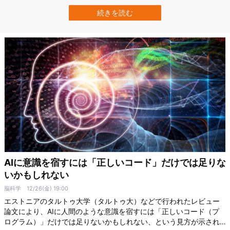
した。 これまで睡眠の理由は「脳のため」とされていましたが、脳
がない動物も寝ることがわかったのです。 また研究ではこれら脳が
続きを読む
ない動物が寝る理由が「神経細胞のDNAを修復」するためであるこ
とが示…
AIに意識を宿すには「正しいコード」だけでは足りな
いかもしれない
脳科学
12/26(金) 19:00
エストニアのタルトゥ大学（タルトゥ大）などで行われたレビュー
論文により、AIに人間のような意識を宿すには「正しいコード（プ
ログラム）」だけでは足りないかもしれない、という見方が示され