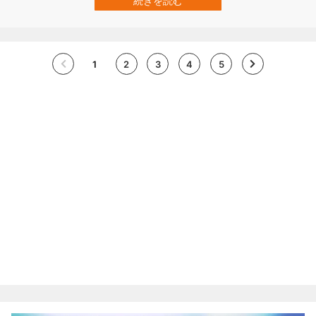
続きを読む
ている可能性が示されました。 脳活動が、不思議な量子世界の光子
たちによって媒介されている場合、…
1
2
3
4
5