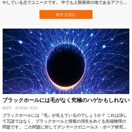
やしている点でユニークです。 中でも人類発祥の地であるアフリカ
では、今日でも「クセの強い縮れ毛」が一般的な髪質となっていま
す。 そこで米ペンシルベニア州立大学（Penn State）の研究チーム
続きを読む
は、頭髪の進化的な利点を明らかにすべく、髪質ごとの熱防御性を
調査。 その結果、クセの…
ブラックホールには毛がなく究極のハゲかもしれない
物理学
8/29(金) 19:00
ブラックホールには『毛』が生えているのでしょうか？ これは決し
て冗談ではなく、ブラックホールと情報の消失をめぐる先端物理の
問題です。 この問題に対してデンマークのニールス・ボーア研究所