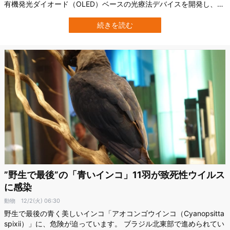
有機発光ダイオード（OLED）ベースの光療法デバイスを開発し、毛
包の老化に関わる細胞指標を最大約92％抑制できることを示しまし
た。 ただし重要なのは、この92％という数字は「髪が92％生えた」
続きを読む
という意味ではないという点です。 これは毛の成長を支える細胞
の“老化マーカー”が…
”野生で最後”の「青いインコ」11羽が致死性ウイルス
に感染
動物
12/2(火) 06:30
野生で最後の青く美しいインコ「アオコンゴウインコ（Cyanopsitta
spixii）」に、危険が迫っています。 ブラジル北東部で進められてい