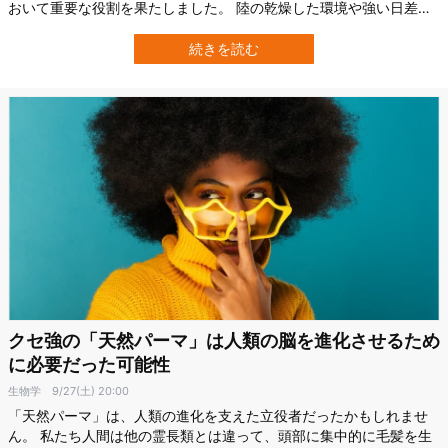
おいて重要な役割を果たしました。 陸の乾燥した環境や強い日差し
の下で生きるには、フサフサした毛は欠かせません。 その一方で、
「毛の遺伝子」の進化的な起源はよくわかっていませんでした。 そ
続きを読む
んな毛の遺伝子について非常に興味深い報告をした研究がありま
す。 オーストリア・ウィーン医科大…
クセ強の「天然パーマ」は人類の脳を進化させるため
に必要だった可能性
生物学
9/27(土) 20:00
「天然パーマ」は、人類の進化を支えた立役者だったかもしれませ
ん。 私たち人間は他の霊長類とは違って、頭部に集中的に毛髪を生