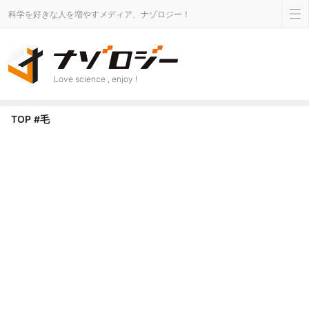
科学を好きな人を増やすメディア、ナゾロジー！
Love science , enjoy !
毛 タグのニュース - ナゾロジー
TOP
#毛