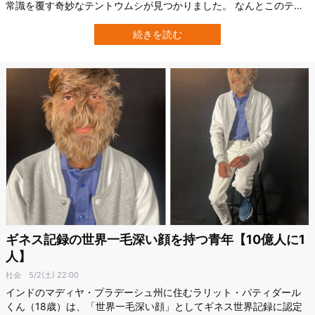
常識を覆す奇妙なテントウムシが見つかりました。 なんとこのテン
トウムシは、シロアリの巣の内部で暮らしていたのです。 しかもそ
の幼虫は、普通のテントウムシの幼虫とは似ても似つかない、白く
続きを読む
丸い「シロアリそっくり」の姿をしていました。 九州大学の研究チ
ームは今回、世界で初めて「シロア…
ギネス記録の世界一毛深い顔を持つ青年【10億人に1
人】
社会
5/2(土) 22:00
インドのマディヤ・プラデーシュ州に住むラリット・パティダール
くん（18歳）は、「世界一毛深い顔」としてギネス世界記録に認定