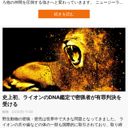
ろ他の仲間を圧倒する強さへと変わっていきます。 ニュージーラン
ドのカンタベリー大学（University of Canterbury）を中心とする研
究チームは、この重い障害を持つオウムが、独自の戦い方によって
続きを読む
群れの最上位に立っていることを明らかにしました。 しかもその強
さは見かけ…
史上初、ライオンのDNA鑑定で密猟者が有罪判決を
受ける
動物
2/23(月) 11:30
野生動物の密猟・密売は世界中で大きな問題となってきました。 ラ
イオンの爪や歯などの体の一部も国際的に取引されており、取り締