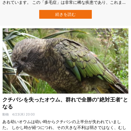
されています。 この「多毛症」は非常に稀な疾患であり、これまで
に世界で50例程度しか報告されていません。 見た目に大きな影響を
及ぼすこの疾患を抱えていても、ラリットくんは前向きです。 彼の
続きを読む
物語は、医学的な研究対象としての興味だけでなく、個性を受け入
れ、社会的理解を深めるための重…
クチバシを失ったオウム、群れで全勝の”絶対王者”と
なる
動物
4/23(木) 20:00
ある幼いオウムは幼い時からクチバシの上半分が失われていまし
た。 しかし時が経つにつれ、その大きな不利は弱さではなく、むし