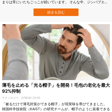
まりは常にいたちごっこが続いています。 そんな中、ジンバブエで
起きたある事件が歴史を変えました。 押収された動物の部位をDNA
鑑定し、「特定の1頭を違法に殺した証拠」として法廷で立証するこ
続きを読む
とに成功。 密猟者に有罪判決が下されたのです。 単一個体のライオ
ンのDNAが決定打となった…
薄毛を止める「光る帽子」を開発！毛包の老化を最大
92%抑制
テクノロジー
2/18(水) 22:00
「被るだけで薄毛対策ができる帽子」が現実味を帯びてきました。
韓国科学技術院（KAIST）の研究チームが、帽子のように装着できる