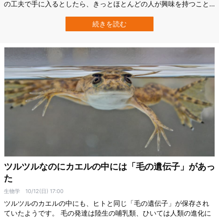
の工夫で手に入るとしたら、きっとほとんどの人が興味を持つこと
でしょう。 実は、「ストレートな髪型」や「ツヤ」といった特徴
が、私たちの見た目評価にどれほど大きな影響を与えているのか
続きを読む
を、科学的に明らかにした最新の研究があります。 この研究は、ウ
ィーン大学（University of…
ツルツルなのにカエルの中には「毛の遺伝子」があっ
た
生物学
10/12(日) 17:00
ツルツルのカエルの中にも、ヒトと同じ「毛の遺伝子」が保存され
ていたようです。 毛の発達は陸生の哺乳類、ひいては人類の進化に