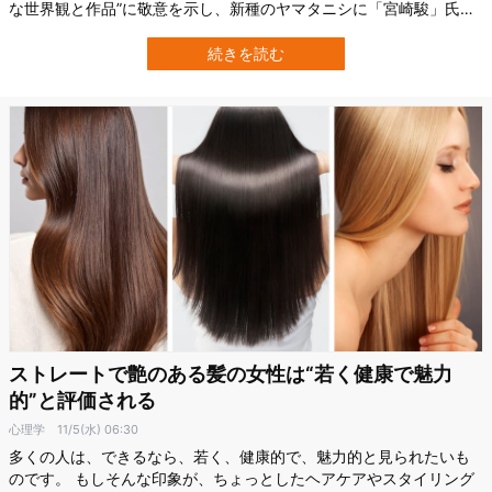
な世界観と作品”に敬意を示し、新種のヤマタニシに「宮崎駿」氏の
名前が用いられました。 はるかインドの山あいの森で本当に見つか
ったことが報告されています。 インドの野生動物保護団体
続きを読む
「Thackeray Wildlife Foundation」 を中心とする国際チームは、西
ガーツ…
ストレートで艶のある髪の女性は“若く健康で魅力
的”と評価される
心理学
11/5(水) 06:30
多くの人は、できるなら、若く、健康的で、魅力的と見られたいも
のです。 もしそんな印象が、ちょっとしたヘアケアやスタイリング