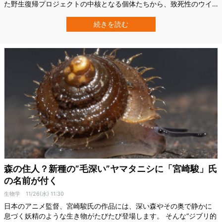
た野生復帰プロジェクトの中核となる個体たちから、致死性のウイ
ルスが次々と見つかったのです。 20年以上かけて進められてきた
「野生に鳥を戻す」挑戦が、大きな壁にぶつかっています。 今回の
続きを読む
出来事は、1種類の鳥の問題を超えて、絶滅危惧種をどう守るべきか
という、世…
森の住人？新種の”毛深い”ヤマタニシに「宮崎駿」氏
の名前が付く
生物学
11/26(水) 11:30
日本のアニメ監督、宮崎駿氏の作品には、深い森やその奥で静かに
息づく妖精のような生き物がたびたび登場します。 そんな“ジブリ的