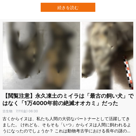
（NBI）を中心とする国際的な研究チームが、ブラックホール同士の
合体で発生する「重力波」を詳しく調べるたところ、ブラックホー
続きを読む
ルはハゲており「ツルツル」であることが示されました。 ブラック
ホールの毛とは何か？ そしてな…
【閲覧注意】永久凍土のミイラは「最古の飼い犬」で
はなく「1万4000年前の絶滅オオカミ」だった
古生物
7/11(金) 06:30
古くからイヌは、私たち人間の大切なパートナーとして活躍してき
ました。 けれども、そもそも「いつ」からイヌは人間に飼われるよ
うになったのでしょうか？ これは動物考古学における長年の謎のひ