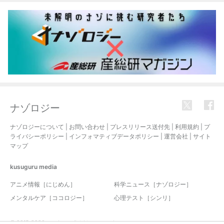
ナゾロジー
ナゾロジーについて
|
お問い合わせ
|
プレスリリース送付先
|
利用規約
|
プ
ライバシーポリシー
|
インフォマティブデータポリシー
|
運営会社
|
サイト
マップ
kusuguru
media
アニメ情報［にじめん］
科学ニュース［ナゾロジー］
メンタルケア［ココロジー］
心理テスト［シンリ］
© 2017-2026 nazology. all rights reserved.