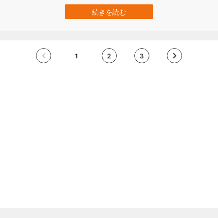
とつです。 そんな中、シベリアの永久凍土から発見された2体の「子
犬のミイラ」が、過去10年以上にわたり「世界最古の家畜犬かもし
続きを読む
れない」と注目されてきました。 しかし、最新の研究によりこの仮
説は覆ります。 英ヨーク大学…
1
2
3