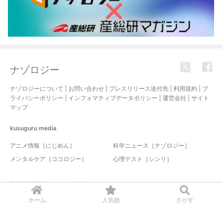
ナゾロジー
ナゾロジーについて
|
お問い合わせ
|
プレスリリース送付先
|
利用規約
|
プ
ライバシーポリシー
|
インフォマティブデータポリシー
|
運営会社
|
サイト
マップ
kusuguru
media
アニメ情報［にじめん］
科学ニュース［ナゾロジー］
メンタルケア［ココロジー］
心理テスト［シンリ］
© 2017-2026 nazology. all rights reserved.
ホーム
人気順
さがす