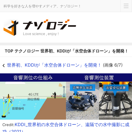
科学を好きな人を増やすメディア、ナゾロジー！
Love science , enjoy !
TOP
テクノロジー
世界初、KDDIが「水空合体ドローン」を開発！
音響測位装置により、水中の位置確認が可能 - ナゾロジー
世界初、KDDIが「水空合体ドローン」を開発！
(画像 6/7)
KDDI_世界初の水空合体ドローン、遠隔での水中撮影に成
Credit:
功（2021）