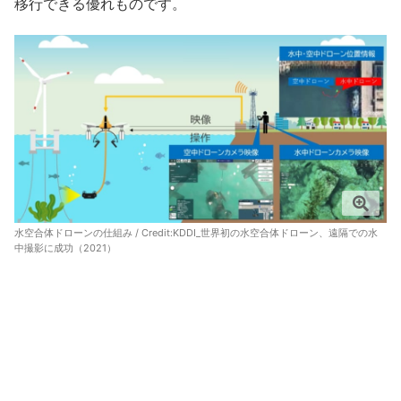
移行できる優れものです。
水空合体ドローンの仕組み / Credit:
KDDI_世界初の水空合体ドローン、遠隔での水
中撮影に成功（2021）