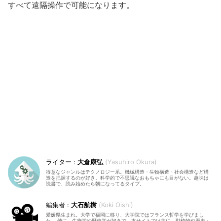
すべて遠隔操作で可能になります。
大倉康弘
Yasuhiro Okura
得意なジャンルはテクノロジー系。機械構造・生物構造・社会構造など構
造を把握するのが好き。科学的で不思議なおもちゃにも目がない。趣味は
読書で、読み始めたら朝になってるタイプ。
大石航樹
Koki Oishi
愛媛県生まれ。大学で福岡に移り、大学院ではフランス哲学を学びまし
た。 他に、生物学や歴史学が好きで、本サイトでは主に、動植物や歴史・