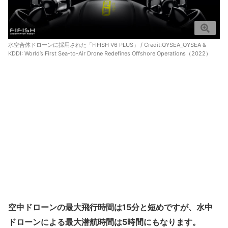
水空合体ドローンに採用された「FIFISH V6 PLUS」 / Credit:
QYSEA_QYSEA &
KDDI: World’s First Sea-to-Air Drone Redefines Offshore Operations（2022）
空中ドローンの最大飛行時間は15分と短めですが、水中
ドローンによる最大潜航時間は5時間にもなります。