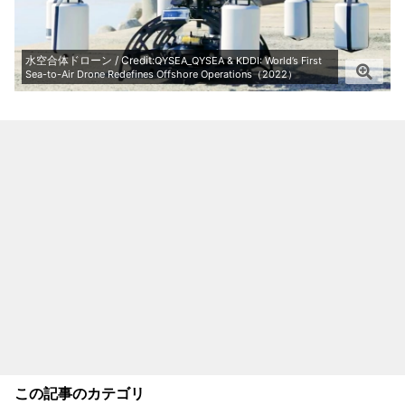
水空合体ドローン / Credit:
QYSEA_QYSEA & KDDI: World’s First
Sea-to-Air Drone Redefines Offshore Operations（2022）
この記事のカテゴリ