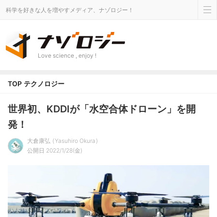
科学を好きな人を増やすメディア、ナゾロジー！
Love science , enjoy !
TOP
テクノロジー
世界初、KDDIが「水空合体ドローン」を開
発！
大倉康弘
Yasuhiro Okura
公開日 2022/1/28(金)