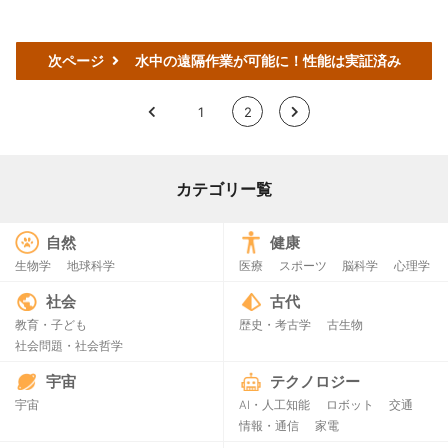
次ページ
水中の遠隔作業が可能に！性能は実証済み
<
1
2
>
カテゴリー覧
自然
健康
生物学
地球科学
医療
スポーツ
脳科学
心理学
社会
古代
教育・子ども
歴史・考古学
古生物
社会問題・社会哲学
宇宙
テクノロジー
宇宙
AI・人工知能
ロボット
交通
情報・通信
家電