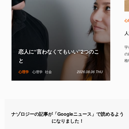
心
人
宇
恋人に“言わなくてもいい”2つのこ
の
と
格
心理学
心理学
社会
2026.08.06 THU
ナゾロジーの記事が「Googleニュース」で読めるよう
になりました！