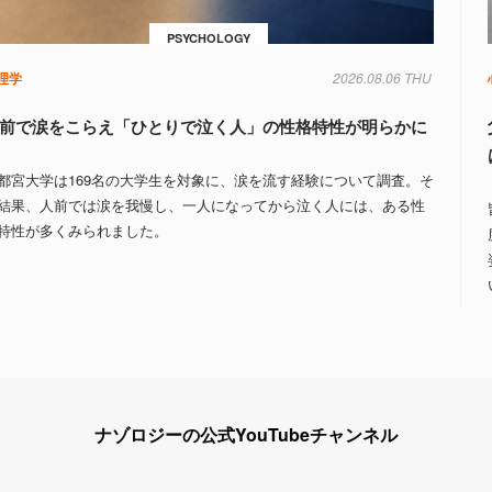
PSYCHOLOGY
理学
2026.08.06 THU
前で涙をこらえ「ひとりで泣く人」の性格特性が明らかに
都宮大学は169名の大学生を対象に、涙を流す経験について調査。そ
結果、人前では涙を我慢し、一人になってから泣く人には、ある性
特性が多くみられました。
ナゾロジーの公式YouTubeチャンネル