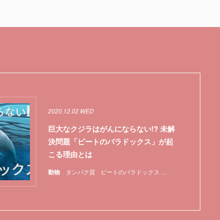
2020.12.02 WED
巨大なクジラはがんにならない!? 未解
決問題「ピートのパラドックス」が起
こる理由とは
動物
タンパク質
ピートのパラドックス
マウス
哺乳類
未