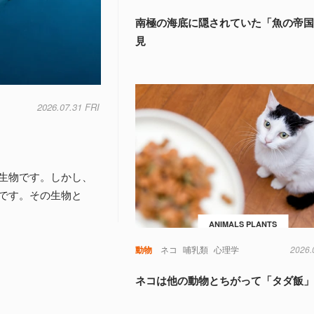
南極の海底に隠されていた「魚の帝
見
2026.07.31 FRI
生物です。しかし、
です。その生物と
ANIMALS PLANTS
動物
ネコ
哺乳類
心理学
2026.
ネコは他の動物とちがって「タダ飯