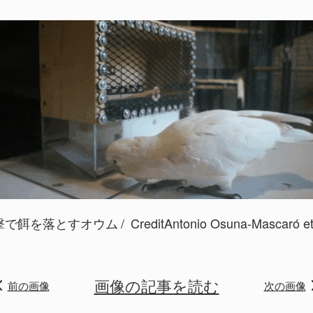
撃で餌を落とすオウム
CreditAntonio Osuna-Mascaró et a
画像の記事を読む
前の画像
次の画像