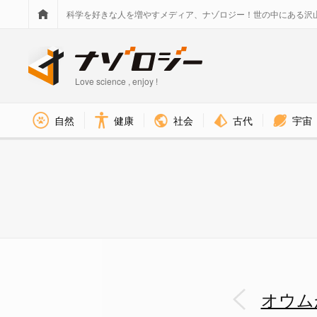
科学を好きな人を増やすメディア、ナゾロジー！世の中にある沢
Love science , enjoy !
社会
古代
宇宙
自然
健康
棒でボールを転がしその衝撃で
オウム