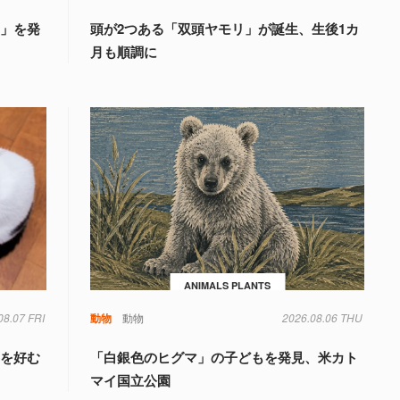
国」を発
頭が2つある「双頭ヤモリ」が誕生、生後1カ
月も順調に
ANIMALS PLANTS
08.07 FRI
動物
動物
2026.08.06 THU
」を好む
「白銀色のヒグマ」の子どもを発見、米カト
マイ国立公園