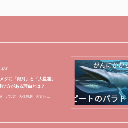
6 SAT
メダに「銀河」と「大星雲」
呼び方がある理由とは？
A
ガス雲
天体観測
天文台
宇宙
特集