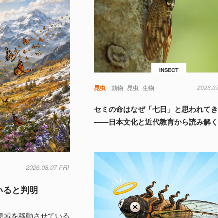
INSECT
昆虫
動物
昆虫
生物
2026.0
セミの命はなぜ「七日」と思われて
――日本文化と近代教育から読み解
2026.08.07 FRI
いると判明
生息域を移動させている