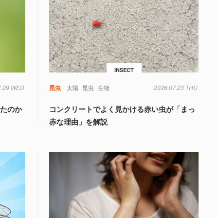
INSECT
7.29 WED
昆虫
太陽
昆虫
生物
2026.07.23 THU
きたのか
コンクリートでよく見かける赤い虫が「まっ
く
赤な理由」を解説