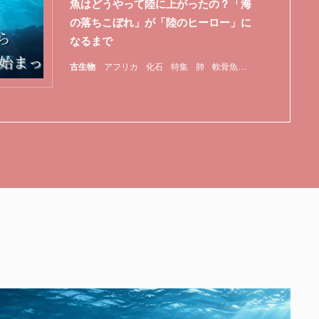
魚はどうやって陸に上がったの？「海
の落ちこぼれ」が「陸のヒーロー」に
なるまで
古生物
アフリカ
化石
特集
肺
軟骨魚類
魚類