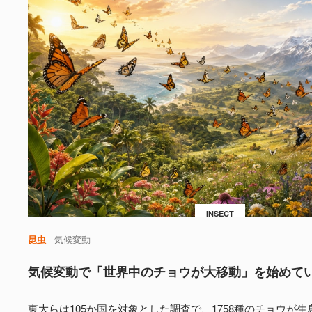
INSECT
昆虫
気候変動
気候変動で「世界中のチョウが大移動」を始めて
東大らは105か国を対象とした調査で、1758種のチョウが