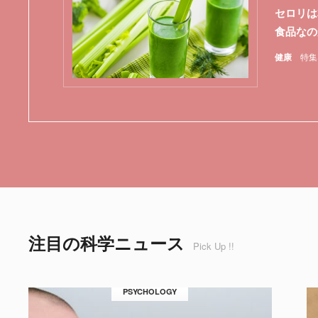
セロリは
食品なの
健康
特集
注目の科学ニュース
Pick Up !!
PSYCHOLOGY