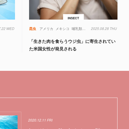
INSECT
7.22 WED
昆虫
アメリカ
メキシコ
哺乳類
寄生虫
2025.08.28 THU
虫
「生きた肉を食らうウジ虫」に寄生されてい
た米国女性が発見される
2020.12.11 FRI