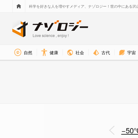
科学を好きな人を増やすメディア、ナゾロジー！世の中にある沢
Love science , enjoy !
社会
古代
宇宙
自然
健康
最強クラスの耐寒性を持つアオ
−5