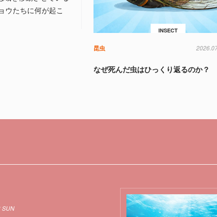
ョウたちに何が起こ
INSECT
昆虫
2026.0
なぜ死んだ虫はひっくり返るのか？
3 SUN