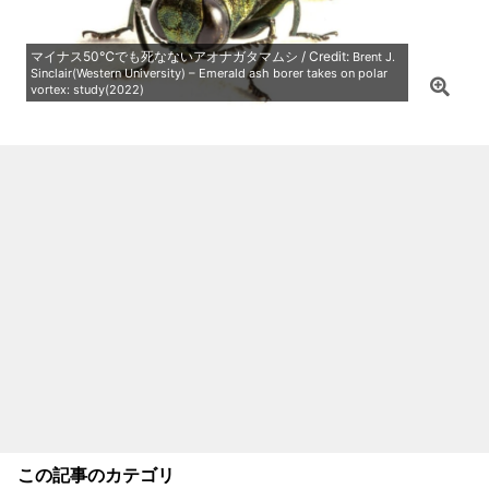
マイナス50℃でも死なないアオナガタマムシ / Credit:
Brent J.
Sinclair(Western University) – Emerald ash borer takes on polar
vortex: study(2022)
この記事のカテゴリ