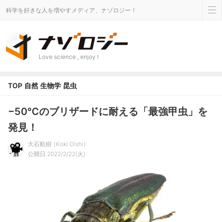
科学を好きな人を増やすメディア、ナゾロジー！
Love science , enjoy !
TOP
自然
生物学
昆虫
−50℃のブリザードに耐える「最強甲虫」を
発見！
大石航樹
Koki Oishi
公開日 2022/2/22(火)