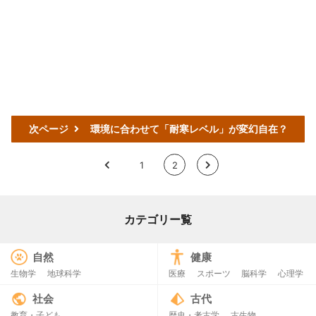
次ページ
環境に合わせて「耐寒レベル」が変幻自在？
<
1
2
>
カテゴリー覧
自然
健康
生物学
地球科学
医療
スポーツ
脳科学
心理学
社会
古代
教育・子ども
歴史・考古学
古生物