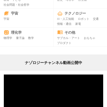
社会問題・社会哲学
宇宙
テクノロジー
宇宙
AI・人工知能
ロボット
交通
情報・通信
家電
理化学
その他
物理学
量子論
数学
サブカル・アート
おもちゃ
プロダクト
ナゾロジーチャンネル動画公開中