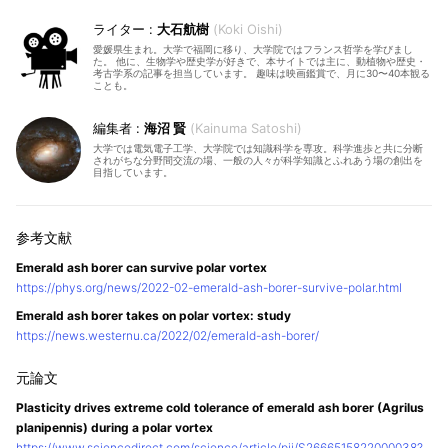
大石航樹
Koki Oishi
愛媛県生まれ。大学で福岡に移り、大学院ではフランス哲学を学びまし
た。 他に、生物学や歴史学が好きで、本サイトでは主に、動植物や歴史・
考古学系の記事を担当しています。 趣味は映画鑑賞で、月に30〜40本観る
ことも。
海沼 賢
Kainuma Satoshi
大学では電気電子工学、大学院では知識科学を専攻。科学進歩と共に分断
されがちな分野間交流の場、一般の人々が科学知識とふれあう場の創出を
目指しています。
Emerald ash borer can survive polar vortex
https://phys.org/news/2022-02-emerald-ash-borer-survive-polar.html
Emerald ash borer takes on polar vortex: study
https://news.westernu.ca/2022/02/emerald-ash-borer/
Plasticity drives extreme cold tolerance of emerald ash borer (Agrilus
planipennis) during a polar vortex
https://www.sciencedirect.com/science/article/pii/S2666515822000038?