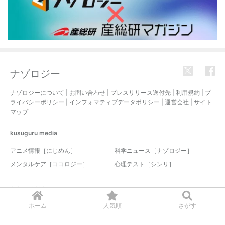
ナゾロジー
ナゾロジーについて
|
お問い合わせ
|
プレスリリース送付先
|
利用規約
|
プ
ライバシーポリシー
|
インフォマティブデータポリシー
|
運営会社
|
サイト
マップ
kusuguru
media
アニメ情報［にじめん］
科学ニュース［ナゾロジー］
メンタルケア［ココロジー］
心理テスト［シンリ］
© 2017-2026 nazology. all rights reserved.
ホーム
人気順
さがす