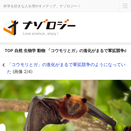
科学を好きな人を増やすメディア、ナゾロジー！
Love science , enjoy !
TOP
自然
生物学
動物
「コウモリとガ」の進化がまるで軍拡競争の
無敵のエコロケーションをどう破るか？ - ナゾロジー
「コウモリとガ」の進化がまるで軍拡競争のようになってい
た
(画像 2/4)