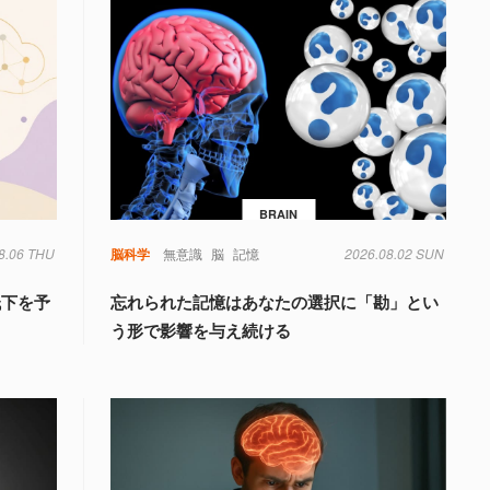
BRAIN
8.06 THU
脳科学
無意識
脳
記憶
2026.08.02 SUN
低下を予
忘れられた記憶はあなたの選択に「勘」とい
う形で影響を与え続ける