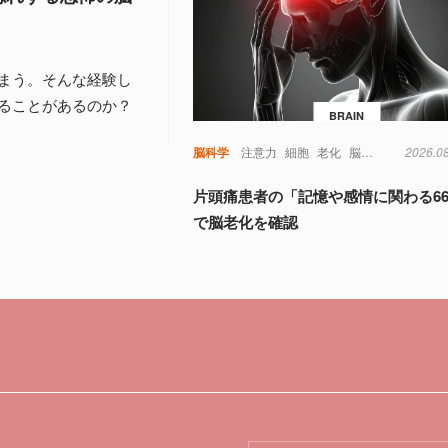
まう。そんな経験し
ることがあるのか？
BRAIN
脳科学
注意力
細胞
老化
脳
視覚
記憶
2026.0
認
片頭痛患者の「記憶や感情に関わる6
で脳老化を確認