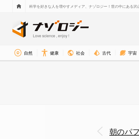
科学を好きな人を増やすメディア、ナゾロジー！世の中にある沢
Love science , enjoy !
社会
古代
宇宙
自然
健康
目覚めを改善するアラームとは？
朝のパ