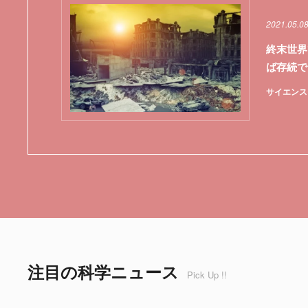
2021.05.0
終末世界
ば存続で
サイエンス
注目の科学ニュース
Pick Up !!