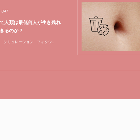
8 SAT
で人類は最低何人が生き残れ
きるのか？
シミュレーション
フィクション
地球
宇宙
惑星
物理学
特集
船