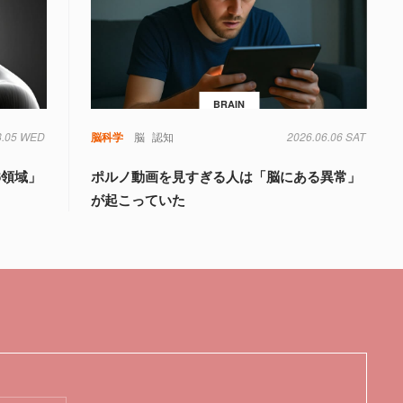
BRAIN
8.05 WED
知
脳科学
脳
認知
2026.06.06 SAT
6領域」
ポルノ動画を見すぎる人は「脳にある異常」
が起こっていた