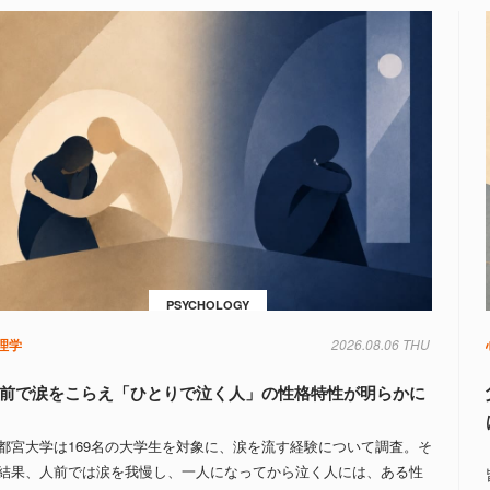
PSYCHOLOGY
理学
2026.08.06 THU
前で涙をこらえ「ひとりで泣く人」の性格特性が明らかに
都宮大学は169名の大学生を対象に、涙を流す経験について調査。そ
結果、人前では涙を我慢し、一人になってから泣く人には、ある性