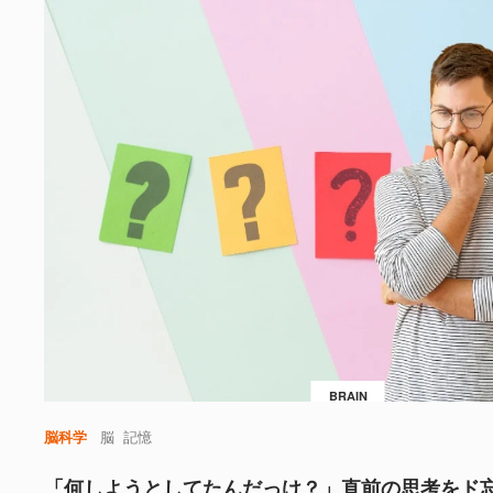
BRAIN
脳科学
脳
記憶
「何しようとしてたんだっけ？」直前の思考をド