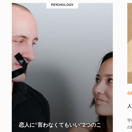
PSYCHOLOGY
心
人
宇
恋人に“言わなくてもいい”2つのこ
の