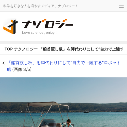
科学を好きな人を増やすメディア、ナゾロジー！
Love science , enjoy !
TOP
テクノロジー
「船首渡し板」を脚代わりにして”自力で上陸する
小型ボートでもビーチへの上陸は苦労する - ナゾロジー
「船首渡し板」を脚代わりにして”自力で上陸する”ロボット
船
(画像 3/5)