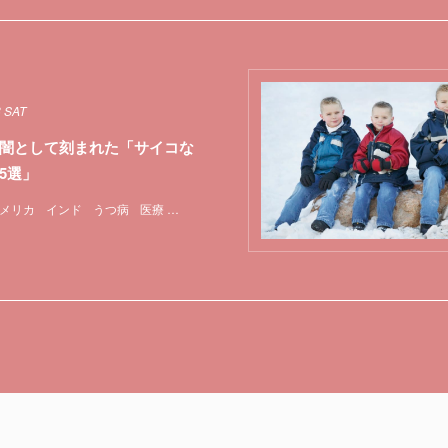
8 SAT
闇として刻まれた「サイコな
5選」
メリカ
インド
うつ病
医療
実験
心理学
特集
脳