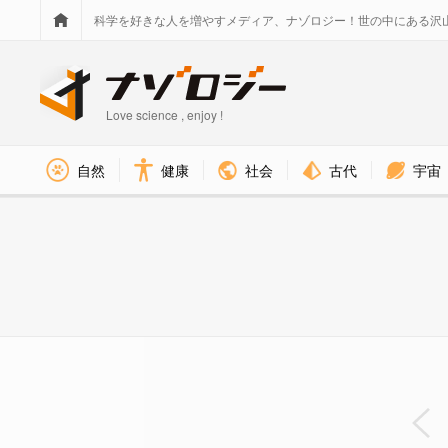
科学を好きな人を増やすメディア、ナゾロジー！世の中にある沢
Love science , enjoy !
社会
古代
宇宙
自然
健康
意外な言葉の組み合わせは、興