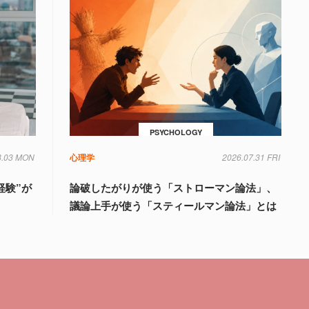
PSYCHOLOGY
8.03 MON
心理学
2026.07.31 FRI
経験”が
論破したがりが使う「ストローマン論法」、
議論上手が使う「スティールマン論法」とは