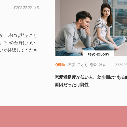
2026.08.06 THU
が、時には黙ること
」2つの分野につい
いか確認してくださ
PSYCHOLOGY
心理学
不安
子ども
恋愛
社会
2026.0
恋愛満足度が低い人、幼少期の“ある
原因だった可能性