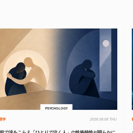
PSYCHOLOGY
理学
2026.08.06 THU
前で涙をこらえ「ひとりで泣く人」の性格特性が明らかに