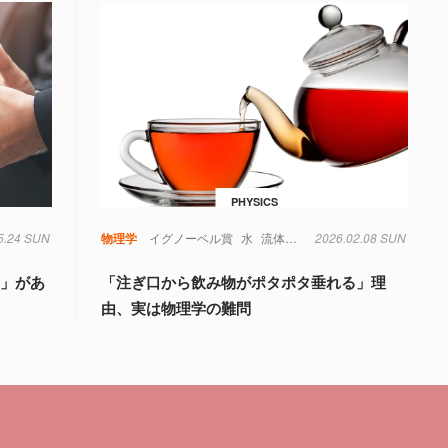
PHYSICS
5.24 SUN
物理学
イグノーベル賞
水
流体力学
2026.02.08 SUN
物理学
音」があ
「注ぎ口から飲み物がポタポタ垂れる」理
由、実は物理学の難問