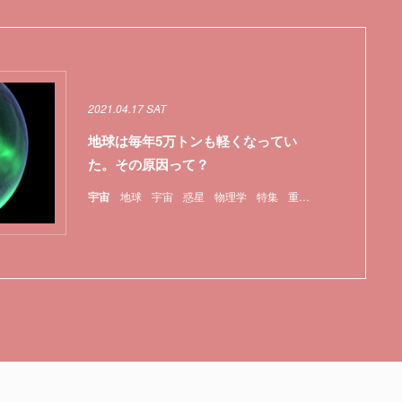
2021.04.17 SAT
地球は毎年5万トンも軽くなってい
た。その原因って？
宇宙
地球
宇宙
惑星
物理学
特集
重力
隕石