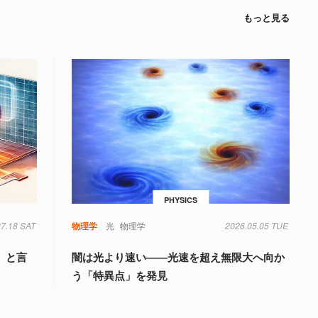
もっと見る
PHYSICS
07.18 SAT
物理学
光
物理学
2026.05.05 TUE
」と言
闇は光より速い――光速を超え無限大へ向か
う「特異点」を発見