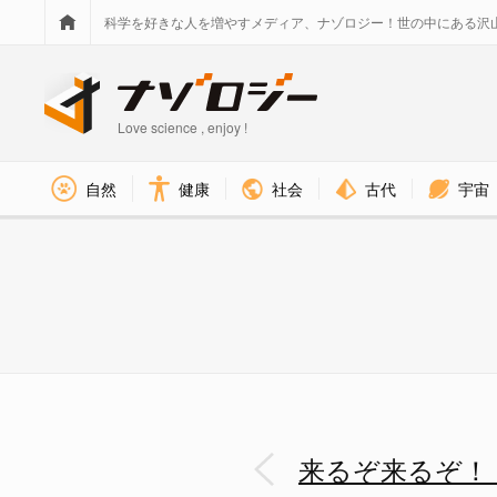
科学を好きな人を増やすメディア、ナゾロジー！世の中にある沢
Love science , enjoy !
社会
古代
宇宙
自然
健康
電荷放出により帯電領域が発光す
来るぞ来るぞ！