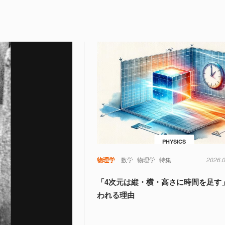
PHYSICS
物理学
数学
物理学
特集
2026.
「4次元は縦・横・高さに時間を足す
われる理由