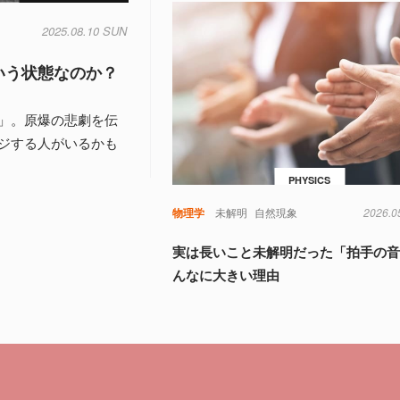
2025.08.10 SUN
いう状態なのか？
」。原爆の悲劇を伝
ジする人がいるかも
PHYSICS
物理学
未解明
自然現象
2026.0
実は長いこと未解明だった「拍手の
んなに大きい理由