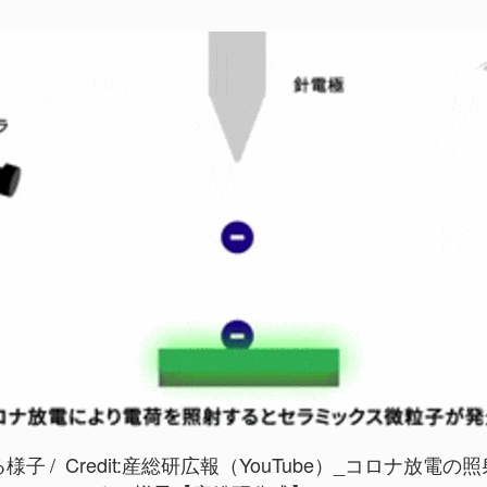
る様子
Credit:
産総研広報（YouTube）_コロナ放電