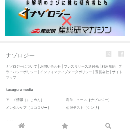
ナゾロジー
ナゾロジーについて
|
お問い合わせ
|
プレスリリース送付先
|
利用規約
|
プ
ライバシーポリシー
|
インフォマティブデータポリシー
|
運営会社
|
サイト
マップ
kusuguru
media
アニメ情報［にじめん］
科学ニュース［ナゾロジー］
メンタルケア［ココロジー］
心理テスト［シンリ］
© 2017-2026 nazology. all rights reserved.