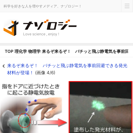
科学を好きな人を増やすメディア、ナゾロジー！
Love science , enjoy !
TOP
理化学
物理学
来るぞ来るぞ！ バチッと飛ぶ静電気を事前回
静電気を発光として可視化できる - ナゾロジー
来るぞ来るぞ！ バチッと飛ぶ静電気を事前回避できる発光
材料が登場！
(画像 4/6)