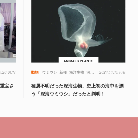
ANIMALS PLANTS
0.20 SUN
細胞
菌
動物
ウミウシ
新種
海洋生物
深海
深海生物
2024.11.15 FRI
で重宝さ
種属不明だった深海生物、史上初の海中を漂
う「深海ウミウシ」だったと判明！