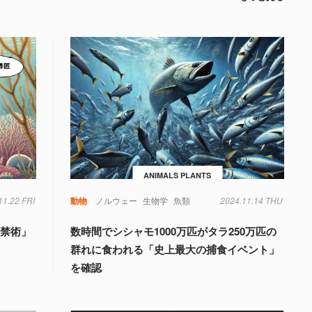
ANIMALS PLANTS
11.22 FRI
動物
ノルウェー
生物学
魚類
2024.11.14 THU
「禁術」
数時間でシシャモ1000万匹がタラ250万匹の
群れに食われる「史上最大の捕食イベント」
を確認