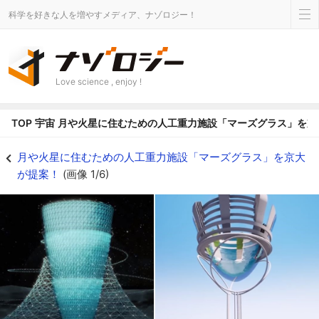
科学を好きな人を増やすメディア、ナゾロジー！
Love science , enjoy !
TOP
宇宙
月や火星に住むための人工重力施設「マーズグラス」を京
人工重力施設ルナグラス（左）とマーズグラス（右） - ナゾロジー
月や火星に住むための人工重力施設「マーズグラス」を京大
が提案！
(画像 1/6)