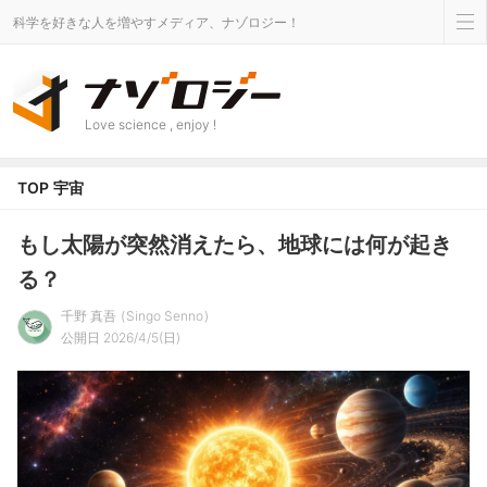
科学を好きな人を増やすメディア、ナゾロジー！
Love science , enjoy !
TOP
宇宙
もし太陽が突然消えたら、地球には何が起き
る？
千野 真吾
Singo Senno
公開日 2026/4/5(日)