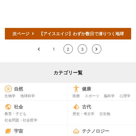
次ページ
【アイスエイジ】わずか数日で凍りつく地球
<
1
2
3
>
カテゴリー覧
自然
健康
生物学
地球科学
医療
スポーツ
脳科学
心理学
社会
古代
教育・子ども
歴史・考古学
古生物
社会問題・社会哲学
宇宙
テクノロジー