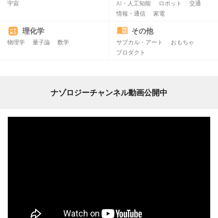
宇宙
AI・人工知能
ロボット
交通
情報・通信
家電
理化学
その他
物理学
量子論
数学
サブカル・アート
おもちゃ
プロダクト
ナゾロジーチャンネル動画公開中