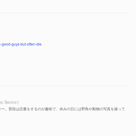
e-good-guys-but-often-die
go Senno
ター。普段は読書をするのが趣味で、休みの日には野鳥や動物の写真を撮って