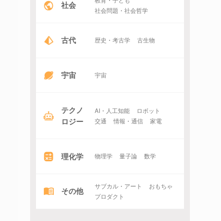
社会
社会問題・社会哲学
古代
歴史・考古学
古生物
宇宙
宇宙
テクノ
AI・人工知能
ロボット
ロジー
交通
情報・通信
家電
理化学
物理学
量子論
数学
サブカル・アート
おもちゃ
その他
プロダクト