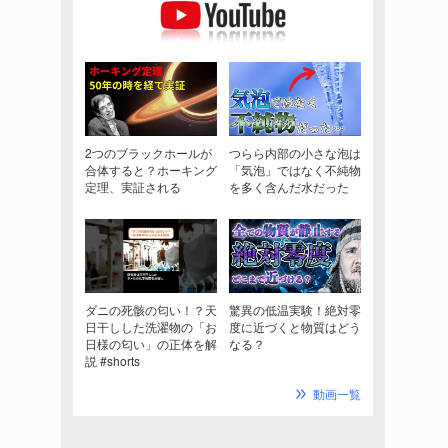
2つのブラックホールが
つらら内部の小さな泡は
合体すると？ホーキング
「気泡」ではなく不純物
定理、実証される
を多く含んだ水だった
ダニの死骸の匂い！？天
驚異の低温実験！絶対零
日干しした洗濯物の「お
度に近づくと物質はどう
日様の匂い」の正体を解
なる？
説 #shorts
動画一覧