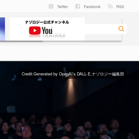
Twitter
Facebook
RSS
Credit:Generated by OpenAI’s DALL·E,ナゾロジー編集部