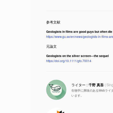
Geologists in films are good guys but often die
https://www.gu.se/en/news/geologists-in-films-ar
Geologists on the silver screen—the sequel
https://doi.org/10.1111/gto.70014
千野 真吾
Sin
生物学に興味のあるWebライ
います。