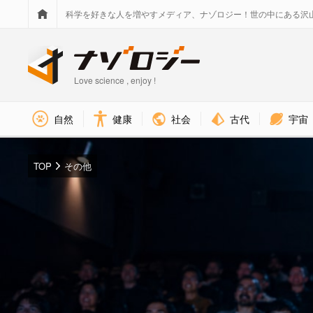
科学を好きな人を増やすメディア、ナゾロジー！世の中にある沢
Love science , enjoy !
社会
古代
宇宙
自然
健康
TOP
その他