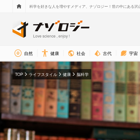
科学を好きな人を増やすメディア、ナゾロジー！世の中にある沢
Love science , enjoy !
社会
古代
宇宙
自然
健康
TOP
ライフスタイル
健康
脳科学