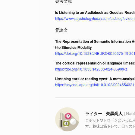
Is Listening to an Audiobook as Good as Read
https://www.psychologytoday.com/us/blog/eviden
The Representation of Semantic Information A
t to Stimulus Modality
https://doi.org/10.1523/JNEUROSCI.0675-19.20
The cortical representation of language timesc
https://doi.org/10.1038/s42003-024-05909-z
Listening ears or reading eyes: A meta-analys
https://psycnet.apa.org/doi/10.3102/003465432
矢黒尚人
Naot
ロボットやドローンといった
す。趣味は筋トレで、日々の