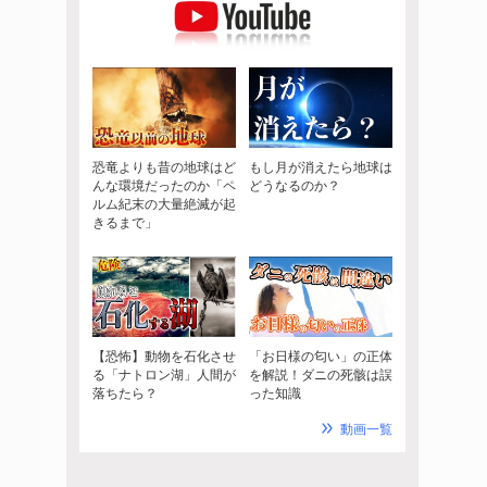
恐竜よりも昔の地球はど
もし月が消えたら地球は
んな環境だったのか「ペ
どうなるのか？
ルム紀末の大量絶滅が起
きるまで」
【恐怖】動物を石化させ
「お日様の匂い」の正体
る「ナトロン湖」人間が
を解説！ダニの死骸は誤
落ちたら？
った知識
動画一覧