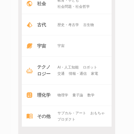
教育・子ども
社会
社会問題・社会哲学
古代
歴史・考古学
古生物
宇宙
宇宙
テクノ
AI・人工知能
ロボット
ロジー
交通
情報・通信
家電
理化学
物理学
量子論
数学
サブカル・アート
おもちゃ
その他
プロダクト