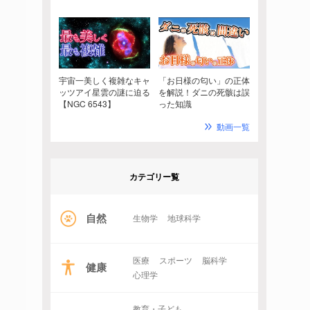
宇宙一美しく複雑なキャ
「お日様の匂い」の正体
ッツアイ星雲の謎に迫る
を解説！ダニの死骸は誤
【NGC 6543】
った知識
動画一覧
カテゴリー覧
自然
生物学
地球科学
医療
スポーツ
脳科学
健康
心理学
教育・子ども