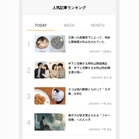
人気記事ランキング
TODAY
WEEK
MONTH
広島への原爆投下によって、奇妙
な新物質が生み出されていた
2026/08/07
川勝康弘
年下と交際する男性は関係満足
度、年下と交際する女性は性的満
足度が高い
2026/08/08
相川 葵
ネコは他の動物とちがって「タダ
飯」を好む
2026/08/07
千野 真吾
集中力が研ぎ澄まされる「フロー
状態」への入り方
2026/08/08
千野 真吾