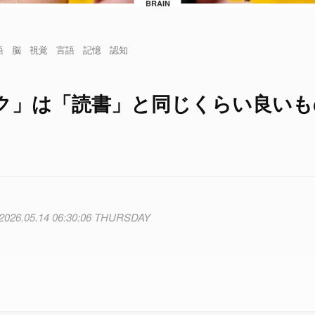
BRAIN
語
脳
視覚
言語
記憶
認知
ク」は「読書」と同じくらい良いも
2026.05.14 06:30:06 THURSDAY