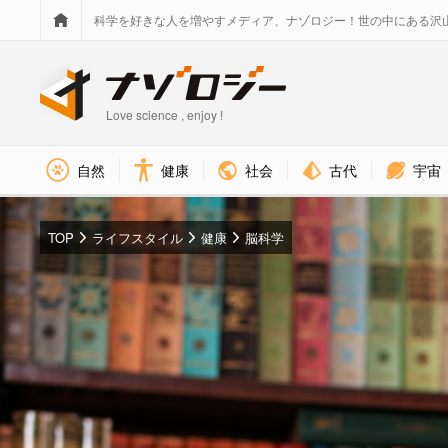
科学を好きな人を増やすメディア、ナゾロジー！世の中にある沢
Love science , enjoy !
社会
古代
宇宙
自然
健康
TOP
ライフスタイル
健康
脳科学