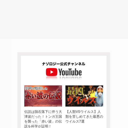
伝説は隕石落下に伴う大
【人類VSウイルス】人
津波だった！トンガ王国
類を苦しめてきた最悪の
を襲った「赤い波」の伝
ウイルス7選
説を科学が証明！