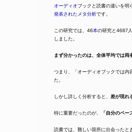
オーディオ
ブックと読書の違いを明
発表されたメタ分析
です。
この研究では、46
本
の研究と468
しました。
まず分かったのは、全体平均では両
つまり、「オーディオブックでは内
た。
しかし詳しく分析すると、
差が現れ
特に重要だったのが、
「自分のペー
読書では、難しい箇所に出会ったと