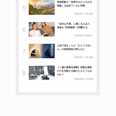
気候変動で「世界中のチョウが大
移動」を始めていると判明
2026/08/07
千野 真吾
「自分は不遇」と感じる人ほど、
他者を“利用価値”で判断する
2026/08/06
矢黒尚人
人前で涙をこらえ「ひとりで泣く
人」の性格特性が明らかに
2026/08/06
千野 真吾
【ソ連の家畜化実験】従順な個体
だけを交配させ続けたらどうなる
のか？
2026/08/08
大石航樹