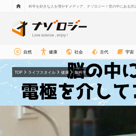
科学を好きな人を増やすメディア、ナゾロジー！世の中にある沢
Love science , enjoy !
社会
古代
宇宙
自然
健康
TOP
ライフスタイル
健康
脳科学