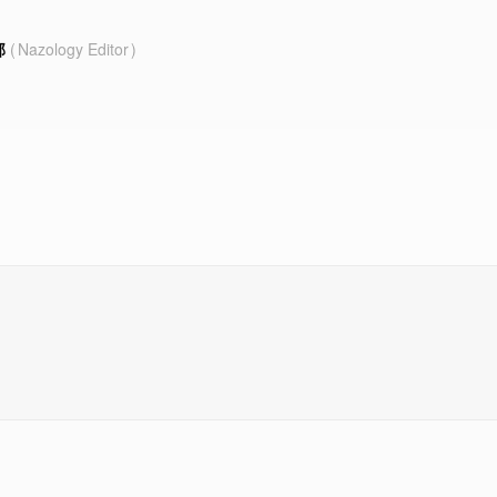
部
Nazology Editor