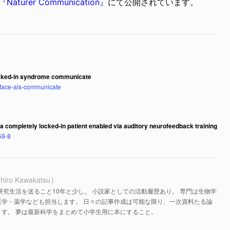
『Naturer Communication』
にて公開されています。
locked-in syndrome communicate
erface-als-communicate
in a completely locked-in patient enabled via auditory neurofeedback training
59-8
hiro Kawakatsu
研究生活を送ること10年と少し。 小説家としての活動履歴あり。 専門は生物学
医学・薬学なども担当します。 日々の記事作成は可能な限り、一次資料たる論
す。 夢は最新科学をまとめて小学生用に本にすること。