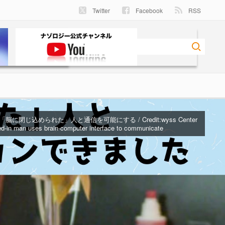
Twitter
Facebook
RSS
脳に閉じ込められた」人と通信を可能にする / Credit:
wyss Center
ed-in man uses brain-computer interface to communicate