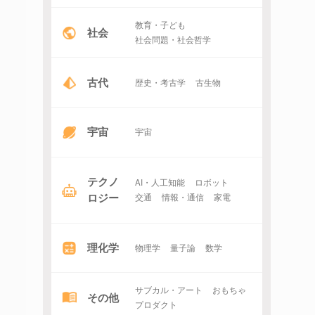
教育・子ども
社会
社会問題・社会哲学
古代
歴史・考古学
古生物
宇宙
宇宙
テクノ
AI・人工知能
ロボット
ロジー
交通
情報・通信
家電
理化学
物理学
量子論
数学
サブカル・アート
おもちゃ
その他
プロダクト