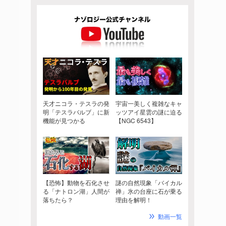
天才ニコラ・テスラの発
宇宙一美しく複雑なキャ
明「テスラバルブ」に新
ッツアイ星雲の謎に迫る
機能が見つかる
【NGC 6543】
【恐怖】動物を石化させ
謎の自然現象「バイカル
る「ナトロン湖」人間が
禅」氷の台座に石が乗る
落ちたら？
理由を解明！
動画一覧