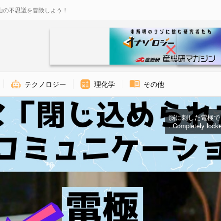
山の不思議を冒険しよう！
テクノロジー
理化学
その他
脳に刺した電極で「
. Completely lock