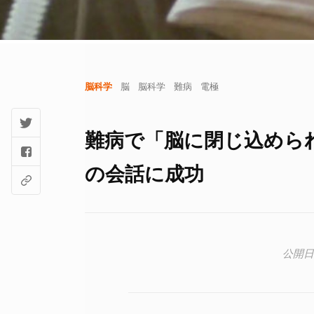
脳科学
脳
脳科学
難病
電極
難病で「脳に閉じ込めら
の会話に成功