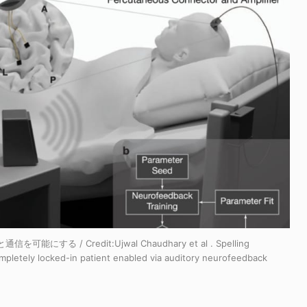
を可能にする / Credit:
Ujwal Chaudhary et al . Spelling
 completely locked-in patient enabled via auditory neurofeedback