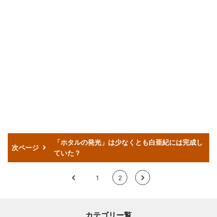
「ホタルの発光」は少なくとも白亜紀には完成し
次ページ
ていた？
<
1
2
>
カテゴリー覧