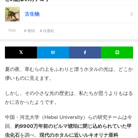
古生物
TAG
# 琥珀
# 白亜紀
夏の夜、草むらの上をふわりと漂うホタルの光は、どこか
儚いものに見えます。
しかし、その小さな光の歴史は、私たちが思うよりもはる
かに古かったようです。
中国・河北大学（Hebei University）らの研究チームは今
回、
約9900万年前のビルマ琥珀に閉じ込められていた甲
虫化石
を調べ、
現代のホタルに近いルキオリナ亜科