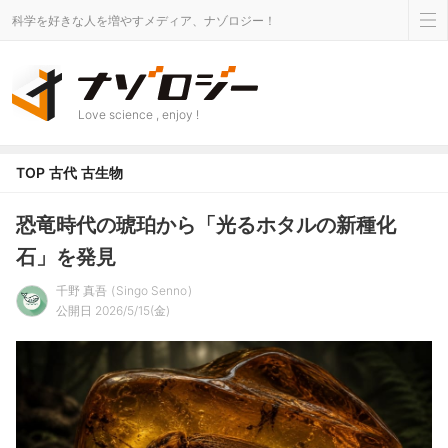
科学を好きな人を増やすメディア、ナゾロジー！
Love science , enjoy !
TOP
古代
古生物
恐竜時代の琥珀から「光るホタルの新種化
石」を発見
千野 真吾
Singo Senno
公開日 2026/5/15(金)