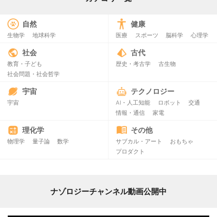
自然
健康
生物学
地球科学
医療
スポーツ
脳科学
心理学
社会
古代
教育・子ども
歴史・考古学
古生物
社会問題・社会哲学
宇宙
テクノロジー
宇宙
AI・人工知能
ロボット
交通
情報・通信
家電
理化学
その他
物理学
量子論
数学
サブカル・アート
おもちゃ
プロダクト
ナゾロジーチャンネル動画公開中