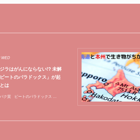
2 WED
ジラはがんにならない!? 未解
ピートのパラドックス」が起
とは
パク質
ピートのパラドックス
マウス
哺乳類
未解決問題
特集
突然変異
遺