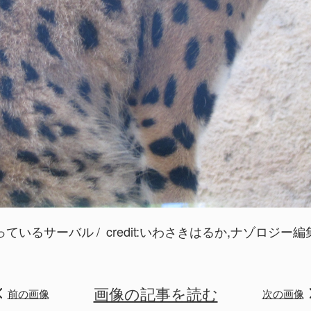
っているサーバル
credit:いわさきはるか,ナゾロジー編
画像の記事を読む
前の画像
次の画像