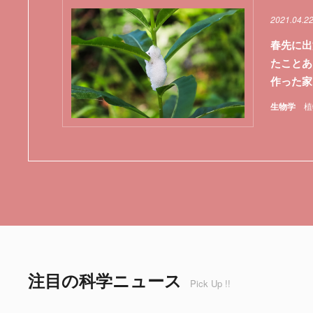
2021.04.2
春先に出
たことあ
作った家
生物学
植
注目の科学ニュース
Pick Up !!