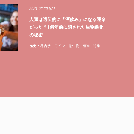
2021.02.20 SAT
人類は遺伝的に「酒飲み」になる運命
だった？1億年前に隠された生物進化
の秘密
歴史・考古学
ワイン
微生物
植物
特集
農業