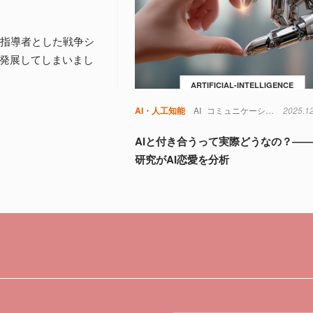
を国家指導者とした戦争シ
と発展してしまいまし
ARTIFICIAL-INTELLIGENCE
AI・人工知能
AI
コミュニケーション
2025.1
恋愛
AIと付き合うって実際どうなの？―
研究がAI恋愛を分析