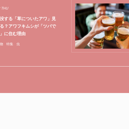
2 THU
没する「草についたアワ」見
る？アワフキムシが「ツバで
」に住む理由
物
特集
虫