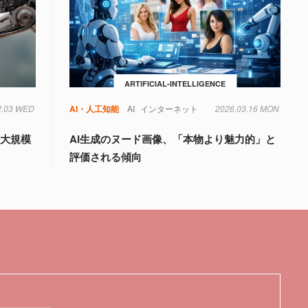
ARTIFICIAL-INTELLIGENCE
2.03 WED
AI・人工知能
AI
インターネット
2026.03.16 MON
―大規模
AI生成のヌード画像、「本物より魅力的」と
評価される傾向