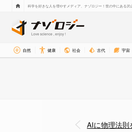
科学を好きな人を増やすメディア、ナゾロジー！世の中にある沢
Love science , enjoy !
社会
古代
宇宙
自然
健康
AIに物理法則を学習させたら「
AIに物理法