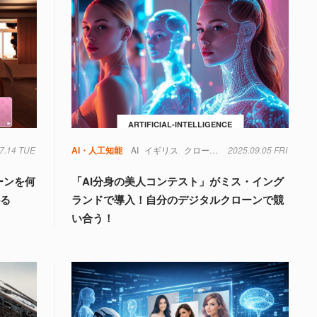
ARTIFICIAL-INTELLIGENCE
7.14 TUE
AI・人工知能
AI
イギリス
クローン
ファッション
2025.09.05 FRI
社会
ーンを何
「AI分身の美人コンテスト」がミス・イング
かる
ランドで導入！自分のデジタルクローンで競
い合う！