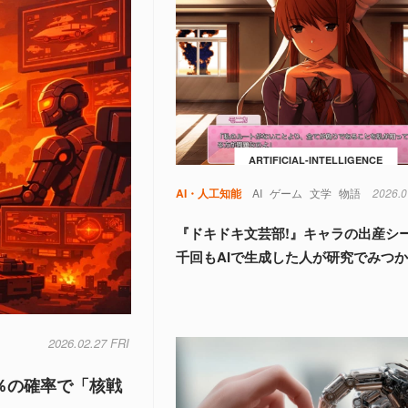
ARTIFICIAL-INTELLIGENCE
AI・人工知能
AI
ゲーム
文学
物語
2026.0
『ドキドキ文芸部!』キャラの出産シ
千回もAIで生成した人が研究でみつ
2026.02.27 FRI
％の確率で「核戦