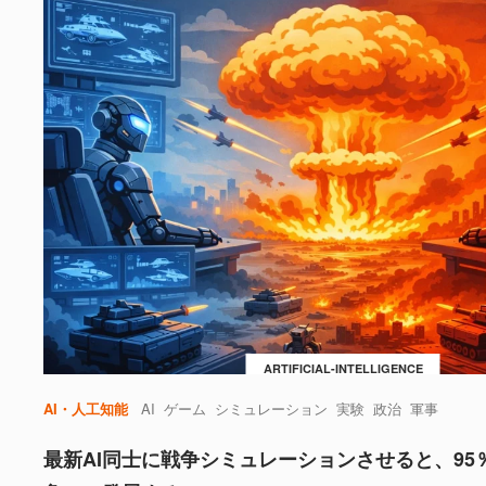
ARTIFICIAL-INTELLIGENCE
AI・人工知能
AI
ゲーム
シミュレーション
実験
政治
軍事
最新AI同士に戦争シミュレーションさせると、95