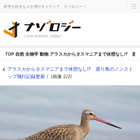
科学を好きな人を増やすメディア、ナゾロジー！
Love science , enjoy !
TOP
自然
生物学
動物
アラスカからタスマニアまで休憩なし!? 渡
オオソリハシシギ - ナゾロジー
アラスカからタスマニアまで休憩なし!? 渡り鳥のノンスト
ップ飛行記録更新！
(画像 2/2)