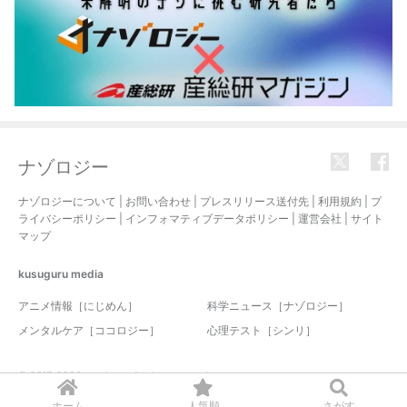
ナゾロジー
ナゾロジーについて
|
お問い合わせ
|
プレスリリース送付先
|
利用規約
|
プ
ライバシーポリシー
|
インフォマティブデータポリシー
|
運営会社
|
サイト
マップ
kusuguru
media
アニメ情報［にじめん］
科学ニュース［ナゾロジー］
メンタルケア［ココロジー］
心理テスト［シンリ］
© 2017-2026 nazology. all rights reserved.
ホーム
人気順
さがす