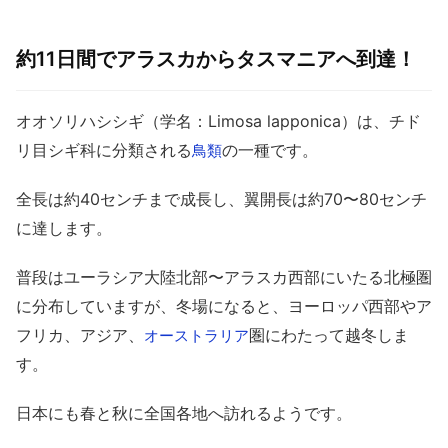
約11日間でアラスカからタスマニアへ到達！
オオソリハシシギ（学名：Limosa lapponica）は、チド
リ目シギ科に分類される
の一種です。
鳥類
全長は約40センチまで成長し、翼開長は約70〜80センチ
に達します。
普段はユーラシア大陸北部〜アラスカ西部にいたる北極圏
に分布していますが、冬場になると、ヨーロッパ西部やア
フリカ、アジア、
圏にわたって越冬しま
オーストラリア
す。
日本にも春と秋に全国各地へ訪れるようです。