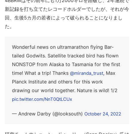
4BBRWはその前年にも1万2000キロを踏破し、2年連続で
新記録を打ち立てたレコードホルダーでしたが、それが今
回、生後5カ月の若者によって破られることになりまし
た。
Wonderful news on ultramarathon flying Bar-
tailed Godwits. Satellite tracked bird has flown
NONSTOP from Alaska to Tasmania for the first
time! What a trip! Thanks
, Max
@miranda_trust
Planck Institute and others for this work
drawing our world together. Nature is wild! 1/2
pic.twitter.com/NnT0QtLCUx
— Andrew Darby (@looksouth)
October 24, 2022