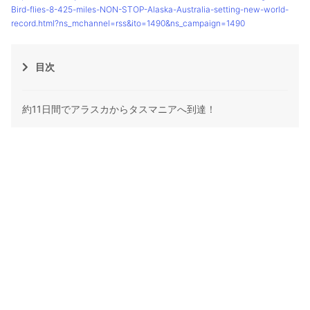
Bird-flies-8-425-miles-NON-STOP-Alaska-Australia-setting-new-world-
record.html?ns_mchannel=rss&ito=1490&ns_campaign=1490
目次
約11日間でアラスカからタスマニアへ到達！