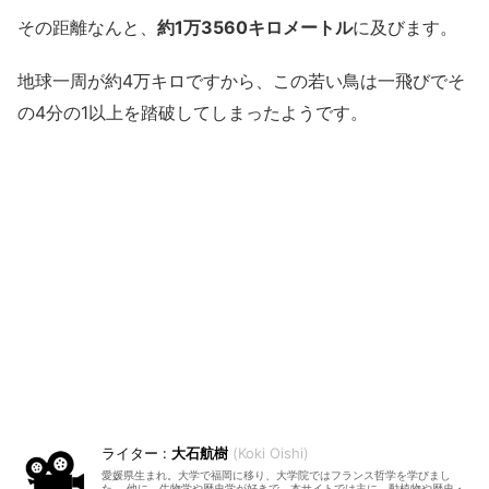
その距離なんと、
約1万3560キロメートル
に及びます。
地球一周が約4万キロですから、この若い鳥は一飛びでそ
の4分の1以上を踏破してしまったようです。
大石航樹
Koki Oishi
愛媛県生まれ。大学で福岡に移り、大学院ではフランス哲学を学びまし
た。 他に、生物学や歴史学が好きで、本サイトでは主に、動植物や歴史・