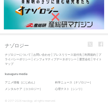
ナゾロジー
ナゾロジーについて
|
お問い合わせ
|
プレスリリース送付先
|
利用規約
|
プ
ライバシーポリシー
|
インフォマティブデータポリシー
|
運営会社
|
サイト
マップ
kusuguru
media
アニメ情報［にじめん］
科学ニュース［ナゾロジー］
メンタルケア［ココロジー］
心理テスト［シンリ］
© 2017-2026 nazology. all rights reserved.