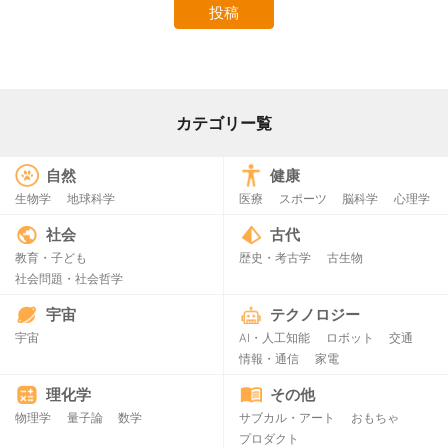
カテゴリー覧
自然
健康
生物学
地球科学
医療
スポーツ
脳科学
心理学
社会
古代
教育・子ども
歴史・考古学
古生物
社会問題・社会哲学
宇宙
テクノロジー
宇宙
AI・人工知能
ロボット
交通
情報・通信
家電
理化学
その他
物理学
量子論
数学
サブカル・アート
おもちゃ
プロダクト