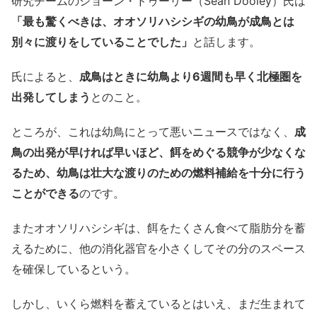
研究チームのショーン・ドゥーリー（Sean Dooley）氏は
「最も驚くべきは、オオソリハシシギの幼鳥が成鳥とは
別々に渡りをしていることでした」
と話します。
氏によると、
成鳥はときに幼鳥より6週間も早く北極圏を
出発してしまう
とのこと。
ところが、これは幼鳥にとって悪いニュースではなく、
成
鳥の出発が早ければ早いほど、餌をめぐる競争が少なくな
るため、幼鳥は壮大な渡りのための燃料補給を十分に行う
ことができる
のです。
またオオソリハシシギは、餌をたくさん食べて脂肪分を蓄
えるために、他の消化器官を小さくしてその分のスペース
を確保しているという。
しかし、いくら燃料を蓄えているとはいえ、まだ生まれて