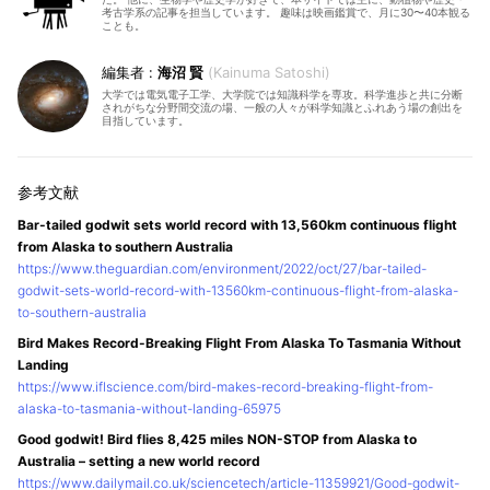
考古学系の記事を担当しています。 趣味は映画鑑賞で、月に30〜40本観る
ことも。
海沼 賢
Kainuma Satoshi
大学では電気電子工学、大学院では知識科学を専攻。科学進歩と共に分断
されがちな分野間交流の場、一般の人々が科学知識とふれあう場の創出を
目指しています。
Bar-tailed godwit sets world record with 13,560km continuous flight
from Alaska to southern Australia
https://www.theguardian.com/environment/2022/oct/27/bar-tailed-
godwit-sets-world-record-with-13560km-continuous-flight-from-alaska-
to-southern-australia
Bird Makes Record-Breaking Flight From Alaska To Tasmania Without
Landing
https://www.iflscience.com/bird-makes-record-breaking-flight-from-
alaska-to-tasmania-without-landing-65975
Good godwit! Bird flies 8,425 miles NON-STOP from Alaska to
Australia – setting a new world record
https://www.dailymail.co.uk/sciencetech/article-11359921/Good-godwit-