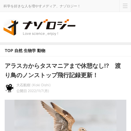
科学を好きな人を増やすメディア、ナゾロジー！
Love science , enjoy !
TOP
自然
生物学
動物
アラスカからタスマニアまで休憩なし!? 渡
り鳥のノンストップ飛行記録更新！
大石航樹
Koki Oishi
公開日 2022/11/7(月)