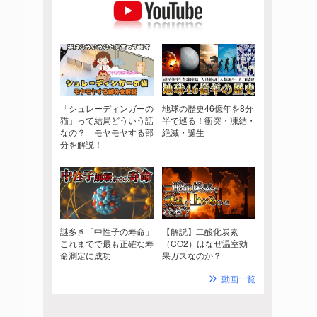
「シュレーディンガーの
地球の歴史46億年を8分
猫」って結局どういう話
半で巡る！衝突・凍結・
なの？ モヤモヤする部
絶滅・誕生
分を解説！
謎多き「中性子の寿命」
【解説】二酸化炭素
これまでで最も正確な寿
（CO2）はなぜ温室効
命測定に成功
果ガスなのか？
動画一覧