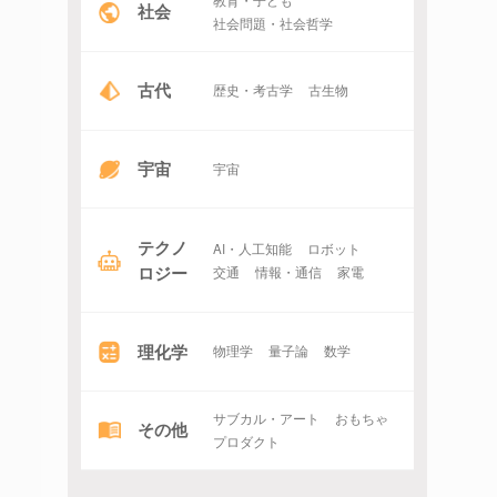
社会
社会問題・社会哲学
古代
歴史・考古学
古生物
宇宙
宇宙
テクノ
AI・人工知能
ロボット
ロジー
交通
情報・通信
家電
理化学
物理学
量子論
数学
サブカル・アート
おもちゃ
その他
プロダクト