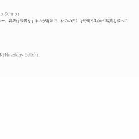
go Senno
ター。普段は読書をするのが趣味で、休みの日には野鳥や動物の写真を撮って
部
Nazology Editor