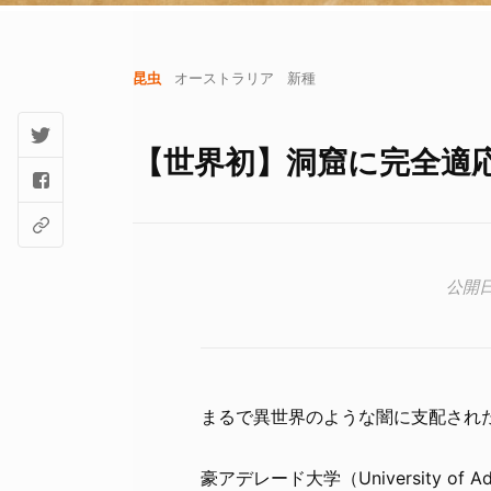
昆虫
オーストラリア
新種
【世界初】洞窟に完全適
まるで異世界のような闇に支配され
豪アデレード大学（University o