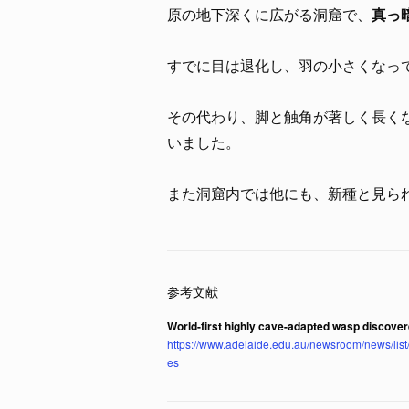
原の地下深くに広がる洞窟で、
真っ
すでに目は退化し、羽の小さくなっ
その代わり、脚と触角が著しく長く
いました。
また洞窟内では他にも、新種と見ら
World-first highly cave-adapted wasp discover
https://www.adelaide.edu.au/newsroom/news/list/
es