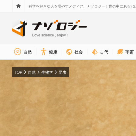
科学を好きな人を増やすメディア、ナゾロジー！世の中にある沢
Love science , enjoy !
社会
古代
宇宙
自然
健康
TOP
自然
生物学
昆虫