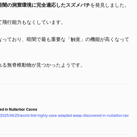
暗闇の洞窟環境に完全適応したスズメバチ
を発見しました。
て飛行能力もなくしています。
なっており、暗闇で最も重要な「触覚」の機能が高くなって
れる無脊椎動物が見つかったようです。
ed in Nullarbor Caves
2025/06/25/world-first-highly-cave-adapted-wasp-discovered-in-nullarbor-cav