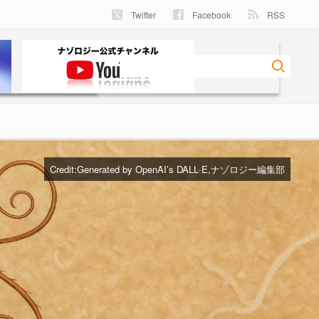
Twitter
Facebook
RSS
Credit:
Generated by OpenAI’s DALL·E,ナゾロジー編集部