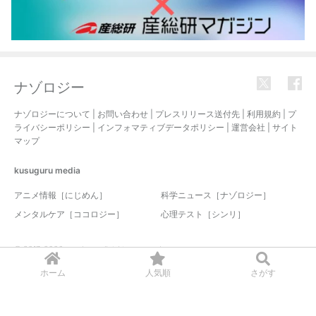
ナゾロジー
ナゾロジーについて
|
お問い合わせ
|
プレスリリース送付先
|
利用規約
|
プ
ライバシーポリシー
|
インフォマティブデータポリシー
|
運営会社
|
サイト
マップ
kusuguru
media
アニメ情報［にじめん］
科学ニュース［ナゾロジー］
メンタルケア［ココロジー］
心理テスト［シンリ］
© 2017-2026 nazology. all rights reserved.
ホーム
人気順
さがす