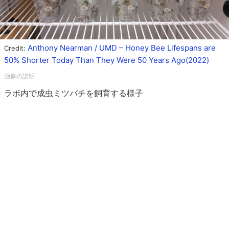
Anthony Nearman / UMD – Honey Bee Lifespans are
Credit:
50% Shorter Today Than They Were 50 Years Ago(2022)
ラボ内で成虫ミツバチを飼育する様子