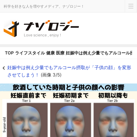
科学を好きな人を増やすメディア、ナゾロジー！
Love science , enjoy !
TOP
ライフスタイル
健康
医療
妊娠中は例え少量でもアルコール摂
飲酒時期と子供の顔への影響 - ナゾロジー
妊娠中は例え少量でもアルコール摂取が「子供の顔」を変形
させてしまう！
(画像 3/5)