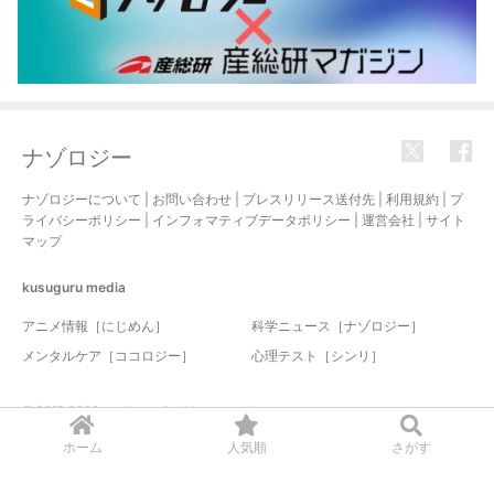
ナゾロジー
ナゾロジーについて
|
お問い合わせ
|
プレスリリース送付先
|
利用規約
|
プ
ライバシーポリシー
|
インフォマティブデータポリシー
|
運営会社
|
サイト
マップ
kusuguru
media
アニメ情報［にじめん］
科学ニュース［ナゾロジー］
メンタルケア［ココロジー］
心理テスト［シンリ］
© 2017-2026 nazology. all rights reserved.
ホーム
人気順
さがす