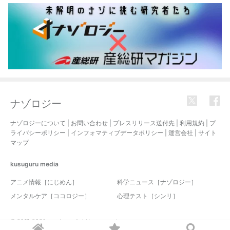
ナゾロジー
ナゾロジーについて
|
お問い合わせ
|
プレスリリース送付先
|
利用規約
|
プ
ライバシーポリシー
|
インフォマティブデータポリシー
|
運営会社
|
サイト
マップ
kusuguru
media
アニメ情報［にじめん］
科学ニュース［ナゾロジー］
メンタルケア［ココロジー］
心理テスト［シンリ］
© 2017-2026 nazology. all rights reserved.